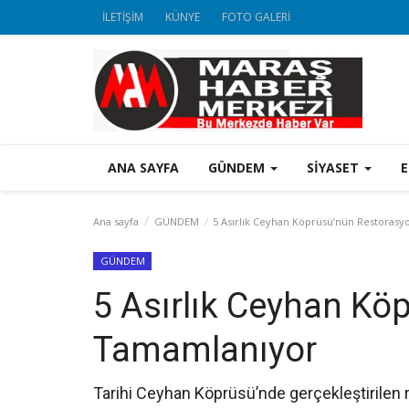
İLETİŞİM
KÜNYE
FOTO GALERİ
ANA SAYFA
GÜNDEM
SİYASET
Ana sayfa
GÜNDEM
5 Asırlık Ceyhan Köprüsü’nün Restoras
GÜNDEM
5 Asırlık Ceyhan Kö
Tamamlanıyor
Tarihi Ceyhan Köprüsü’nde gerçekleştirilen 