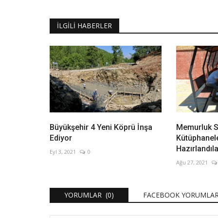
İLGILI HABERLER
Büyükşehir 4 Yeni Köprü İnşa
Memurluk S
Ediyor
Kütüphanel
Hazırlandılar
Eyl 3, 2021
0
Ağu 27, 2021
YORUMLAR (0)
FACEBOOK YORUMLAR