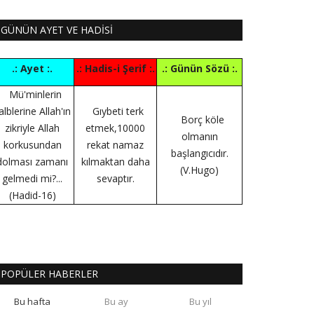
GÜNÜN AYET VE HADİSİ
.: Ayet :.
.: Hadis-i Şerif :.
.: Günün Sözü :.
Mü'minlerin
alblerine Allah'ın
Gıybeti terk
Borç köle
zikriyle Allah
etmek,10000
olmanın
korkusundan
rekat namaz
başlangıcıdır.
dolması zamanı
kılmaktan daha
(V.Hugo)
gelmedi mi?...
sevaptır.
(Hadid-16)
POPÜLER HABERLER
Bu hafta
Bu ay
Bu yıl