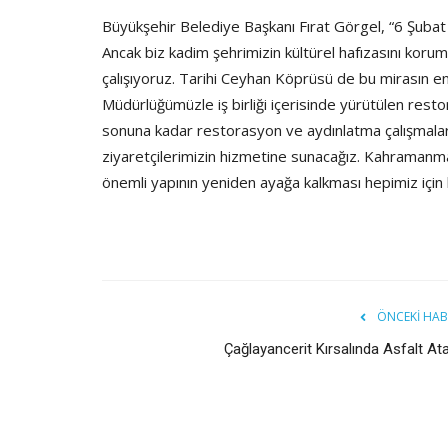
Büyükşehir Belediye Başkanı Fırat Görgel, “6 Şubat
Ancak biz kadim şehrimizin kültürel hafızasını koru
çalışıyoruz. Tarihi Ceyhan Köprüsü de bu mirasın en
Müdürlüğümüzle iş birliği içerisinde yürütülen resto
sonuna kadar restorasyon ve aydınlatma çalışmalar
ziyaretçilerimizin hizmetine sunacağız. Kahramanma
önemli yapının yeniden ayağa kalkması hepimiz için bü
ÖNCEKI HAB
Çağlayancerit Kırsalında Asfalt At