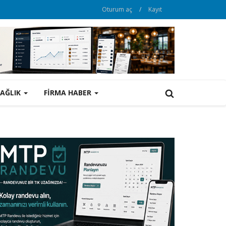
Oturum aç
/
Kayıt
SAĞLIK
FİRMA HABER