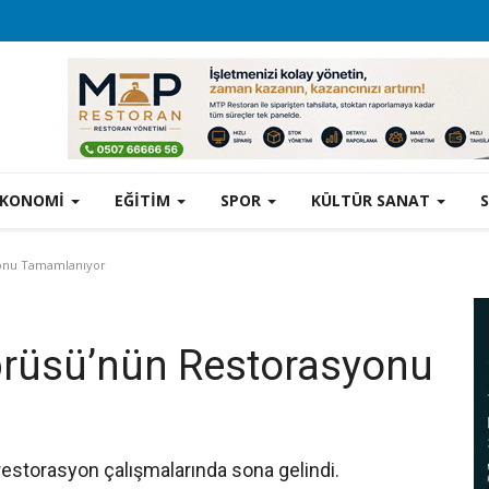
EKONOMİ
EĞİTİM
SPOR
KÜLTÜR SANAT
yonu Tamamlanıyor
prüsü’nün Restorasyonu
restorasyon çalışmalarında sona gelindi.