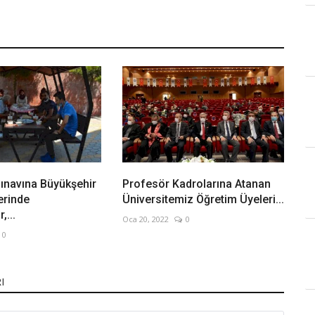
ınavına Büyükşehir
Profesör Kadrolarına Atanan
erinde
Üniversitemiz Öğretim Üyeleri...
,...
Oca 20, 2022
0
0
I