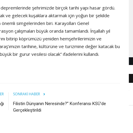
 depremlerinde şehrimizde birçok tarihi yapı hasar gördü.
mak ve gelecek kuşaklara aktarmak için yoğun bir şekilde
 önemli simgelerinden biri. Karayolları Genel
rasyon çalışmaları büyük oranda tamamlandı. İnşallah yıl
ını bitirip köprümüzü yeniden hemşehrilerimizin ve
raş’ımızın tarihine, kültürüne ve turizmine değer katacak bu
yük bir gurur vesilesi olacak” ifadelerini kullandı.
ER
SONRAKI HABER
ağı
Filistin Dünyanın Neresinde?” Konferansı KSÜ’de
Gerçekleştirildi