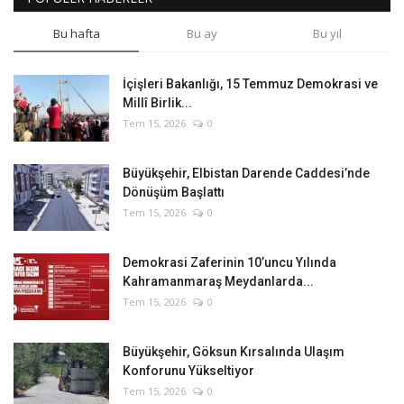
Bu hafta
Bu ay
Bu yıl
İçişleri Bakanlığı, 15 Temmuz Demokrasi ve
Millî Birlik...
Tem 15, 2026
0
Büyükşehir, Elbistan Darende Caddesi’nde
Dönüşüm Başlattı
Tem 15, 2026
0
Demokrasi Zaferinin 10’uncu Yılında
Kahramanmaraş Meydanlarda...
Tem 15, 2026
0
Büyükşehir, Göksun Kırsalında Ulaşım
Konforunu Yükseltiyor
Tem 15, 2026
0