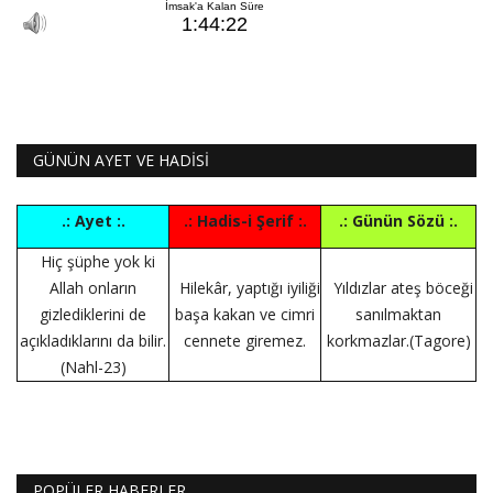
GÜNÜN AYET VE HADİSİ
.: Ayet :.
.: Hadis-i Şerif :.
.: Günün Sözü :.
Hiç şüphe yok ki
Allah onların
Hilekâr, yaptığı iyiliği
Yıldızlar ateş böceği
gizlediklerini de
başa kakan ve cimri
sanılmaktan
açıkladıklarını da bilir.
cennete giremez.
korkmazlar.(Tagore)
(Nahl-23)
POPÜLER HABERLER