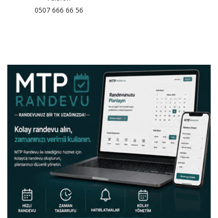
0507 666 66 56
SAĞLIK
FİRMA HABER
OTURUM AÇ
KAYIT