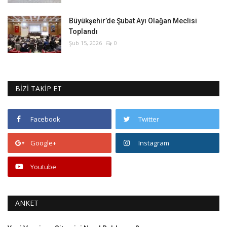
Büyükşehir’de Şubat Ayı Olağan Meclisi
Toplandı
Şub 15, 2026
0
BİZİ TAKİP ET
Facebook
Twitter
Google+
Instagram
Youtube
ANKET