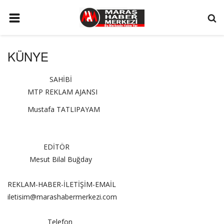
ANA SAYFA
KÜNYE
GÜNDEM
SAHİBİ
SİYASET
MTP REKLAM AJANSI
EKONOMİ
Mustafa TATLIPAYAM
EĞİTİM
SPOR
EDİTÖR
İLETİŞİM
Mesut Bilal Buğday
KÜNYE
REKLAM-HABER-İLETİŞİM-EMAİL
FOTO GALERİ
iletisim@marashabermerkezi.com
KÜLTÜR SANAT
Telefon