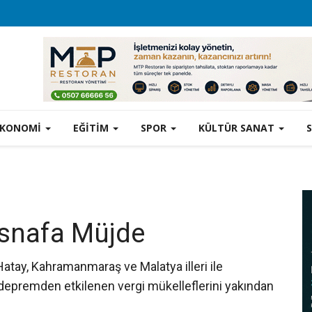
EKONOMİ
EĞİTİM
SPOR
KÜLTÜR SANAT
snafa Müjde
atay, Kahramanmaraş ve Malatya illeri ile
 depremden etkilenen vergi mükelleflerini yakından