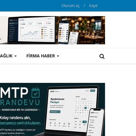
Oturum aç
/
Kayıt
SAĞLIK
FİRMA HABER