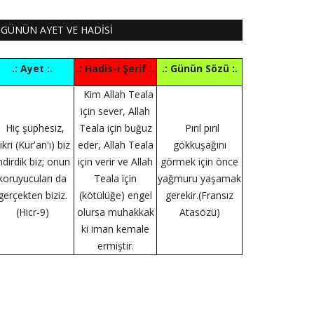
GÜNÜN AYET VE HADİSİ
.: Ayet :.
.: Hadis-i Şerif :.
.: Günün Sözü :.
Kim Allah Teala
için sever, Allah
Hiç şüphesiz,
Teala için buğuz
Pırıl pırıl
ikri (Kur'an'ı) biz
eder, Allah Teala
gökkuşağını
ndirdik biz; onun
için verir ve Allah
görmek için önce
koruyucuları da
Teala için
yağmuru yaşamak
gerçekten biziz.
(kötülüğe) engel
gerekir.(Fransız
(Hicr-9)
olursa muhakkak
Atasözü)
ki iman kemale
ermiştir.