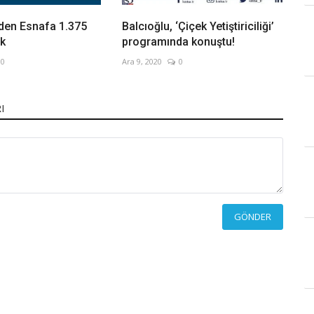
den Esnafa 1.375
Balcıoğlu, ‘Çiçek Yetiştiriciliği’
ek
programında konuştu!
0
Ara 9, 2020
0
I
GÖNDER