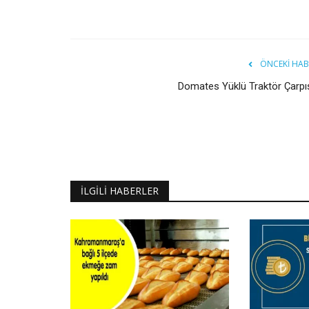
ÖNCEKI HAB
Domates Yüklü Traktör Çarpış
İLGILI HABERLER