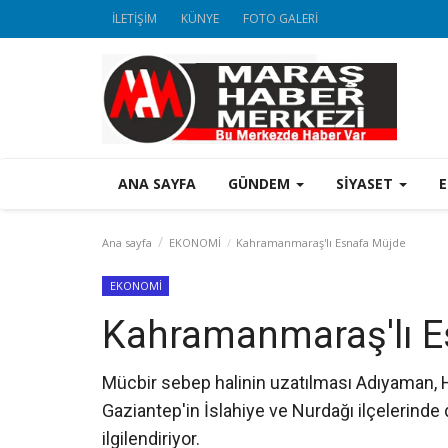
İLETİŞİM
KÜNYE
FOTO GALERİ
ANA SAYFA
GÜNDEM
SİYASET
Ana sayfa
EKONOMİ
Kahramanmaraş'lı Esnafa Müjde
EKONOMİ
Kahramanmaraş'lı E
Mücbir sebep halinin uzatılması Adıyaman, H
Gaziantep'in İslahiye ve Nurdağı ilçelerinde
ilgilendiriyor.