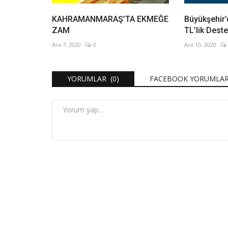
KAHRAMANMARAŞ’TA EKMEĞE
Büyükşehir’
ZAM
TL’lik Dest
Ara 7, 2020
0
Ara 10, 2020
YORUMLAR (0)
FACEBOOK YORUMLAR