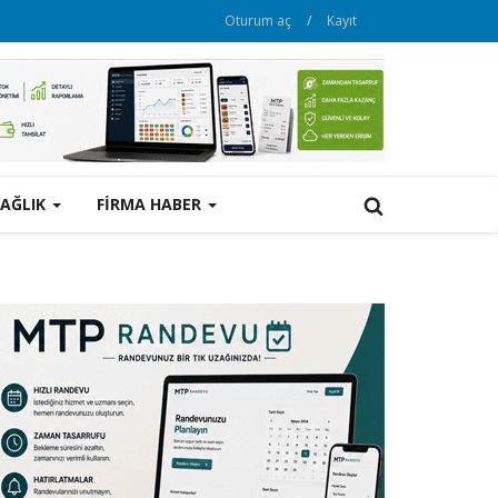
Oturum aç
/
Kayıt
SAĞLIK
FİRMA HABER