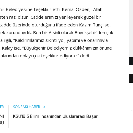
şehir Belediyesi’ne teşekkür etti. Kemal Özden, “Allah
en razı olsun. Caddelerimizi yenileyerek güzel bir
en cadde üzerinde oturduğunu ifade eden Kazım Tunç ise,
mek zorundaydık. Ben bir Afşinli olarak Büyükşehir’den çok
gili, “Kaldırımlarımız sıkıntılıydı, yapımı ve onarımıyla
 Kalay ise, “Büyükşehir Belediyemiz dükkânımızın önüne
alarından dolayı çok teşekkür ediyoruz” dedi.
ER
SONRAKI HABER
NI
KSÜ’lü 5 Bilim İnsanından Uluslararası Başarı
DU