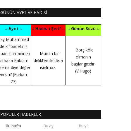
GÜNÜN AYET VE HADİSİ
.: Ayet :.
.: Hadis-i Şerif :.
.: Günün Sözü :.
Ey Muhammed
de ki:İbadetiniz
Borç köle
duanız, imanınız)
Mümin bir
olmanın
olmasa Rabbim
delikten iki defa
başlangıcıdır.
ize ne diye değer
ısırılmaz.
(V.Hugo)
versin? (Furkan-
77)
POPÜLER HABERLER
Bu hafta
Bu ay
Bu yıl