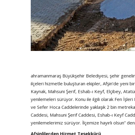
ahramanmaraş Büyükşehir Belediyesi, şehir genelind
ilçeleri hizmetle buluşturan ekipler, Afşin’de yeni b
Kaynak, Mahsuni Şerif, Eshab-ı Keyf, Elçibey, Atat
yenilemeleri sürüyor. Konu ile ilgili olarak Fen İşler
ve Sefer Hoca Caddelerinde yaklaşık 2 bin metre
Caddesi, Mahsuni Şerif Caddesi, Eshab-ı Keyf Cadd
yenilemelerimiz sürüyor. İlçemize hayırlı olsun” deni
Afşinlilerden Hizmet Teşekkürü