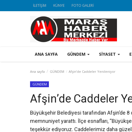
İLETİŞİM
KÜNYE
FOTO GALERİ
ANA SAYFA
GÜNDEM
SİYASET
Ana sayfa
GÜNDEM
Afşin’de Caddeler Yenileniyor
GÜNDEM
Afşin’de Caddeler Ye
Büyükşehir Belediyesi tarafından Afşin’de 8
memnuniyet yarattı. İlçe esnafları, “Büyükş
teşekkür ediyoruz. Caddelerimiz daha güze