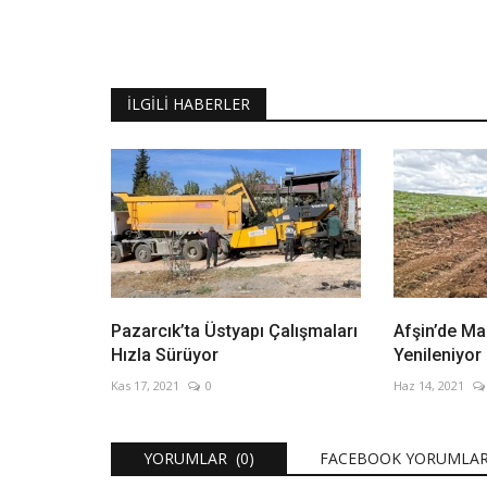
İLGILI HABERLER
Pazarcık’ta Üstyapı Çalışmaları
Afşin’de Mah
Hızla Sürüyor
Yenileniyor
Kas 17, 2021
0
Haz 14, 2021
YORUMLAR (0)
FACEBOOK YORUMLAR