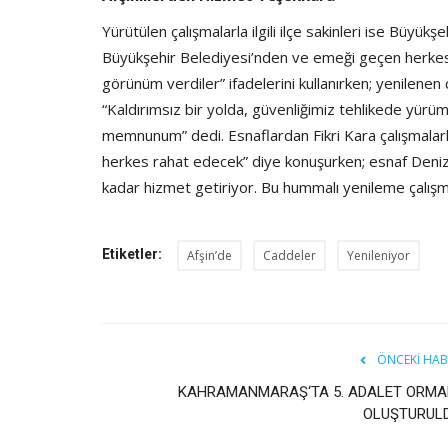
Yürütülen çalışmalarla ilgili ilçe sakinleri ise Büyük
Büyükşehir Belediyesi’nden ve emeği geçen herkest
görünüm verdiler” ifadelerini kullanırken; yenilen
“Kaldırımsız bir yolda, güvenliğimiz tehlikede yürü
memnunum” dedi. Esnaflardan Fikri Kara çalışmalarla il
herkes rahat edecek” diye konuşurken; esnaf Deniz
kadar hizmet getiriyor. Bu hummalı yenileme çalışm
Etiketler:
Afşin’de
Caddeler
Yenileniyor
ÖNCEKI HAB
KAHRAMANMARAŞ‘TA 5. ADALET ORMA
OLUŞTURUL