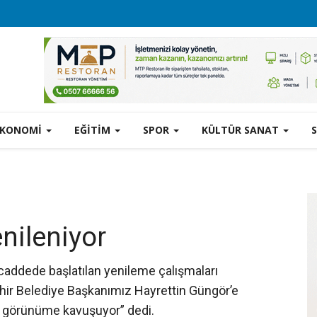
EKONOMİ
EĞİTİM
SPOR
KÜLTÜR SANAT
nileniyor
 caddede başlatılan yenileme çalışmaları
ehir Belediye Başkanımız Hayrettin Güngör’e
l görünüme kavuşuyor” dedi.