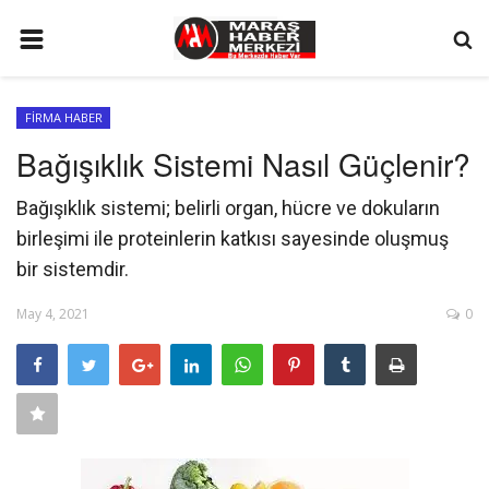
ANA SAYFA
FİRMA HABER
GÜNDEM
Bağışıklık Sistemi Nasıl Güçlenir?
SİYASET
Bağışıklık sistemi; belirli organ, hücre ve dokuların
EKONOMİ
birleşimi ile proteinlerin katkısı sayesinde oluşmuş
EĞİTİM
bir sistemdir.
SPOR
May 4, 2021
0
İLETİŞİM
KÜNYE
FOTO GALERİ
KÜLTÜR SANAT