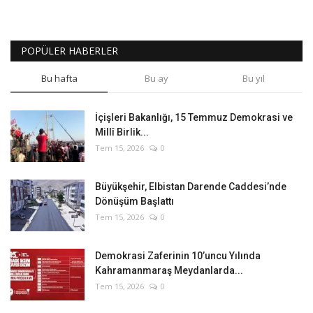
POPÜLER HABERLER
Bu hafta
Bu ay
Bu yıl
İçişleri Bakanlığı, 15 Temmuz Demokrasi ve
Millî Birlik...
Tem 15, 2026
0
Büyükşehir, Elbistan Darende Caddesi’nde
Dönüşüm Başlattı
Tem 15, 2026
0
Demokrasi Zaferinin 10’uncu Yılında
Kahramanmaraş Meydanlarda...
Tem 15, 2026
0