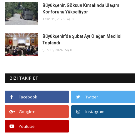
Büyükşehir, Göksun Kırsalında Ulaşım
Konforunu Yükseltiyor
Tem 15, 2026
0
Büyükşehir’de Şubat Ayı Olağan Meclisi
Toplandı
Şub 15, 2026
0
BİZİ TAKİP ET
Facebook
Twitter
Google+
Instagram
Youtube