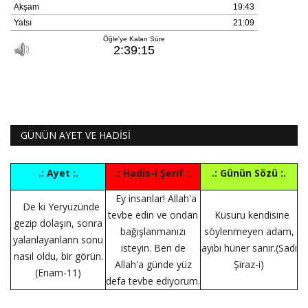
GÜNÜN AYET VE HADİSİ
.: Ayet :.
.: Hadis-i Şerif :.
.: Günün Sözü :.
Ey insanlar! Allah'a
De ki Yeryüzünde
tevbe edin ve ondan
Kusuru kendisine
gezip dolaşın, sonra
bağışlanmanızı
söylenmeyen adam,
yalanlayanların sonu
isteyin. Ben de
ayıbı hüner sanır.(Sadi
nasıl oldu, bir görün.
Allah'a günde yüz
Şiraz-i)
(Enam-11)
defa tevbe ediyorum.