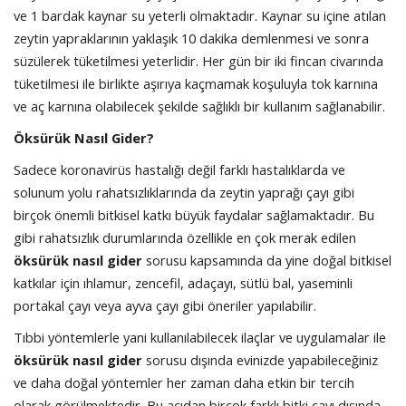
ve 1 bardak kaynar su yeterli olmaktadır. Kaynar su içine atılan
zeytin yapraklarının yaklaşık 10 dakika demlenmesi ve sonra
süzülerek tüketilmesi yeterlidir. Her gün bir iki fincan civarında
tüketilmesi ile birlikte aşırıya kaçmamak koşuluyla tok karnına
ve aç karnına olabilecek şekilde sağlıklı bir kullanım sağlanabilir.
Öksürük Nasıl Gider?
Sadece koronavirüs hastalığı değil farklı hastalıklarda ve
solunum yolu rahatsızlıklarında da zeytin yaprağı çayı gibi
birçok önemli bitkisel katkı büyük faydalar sağlamaktadır. Bu
gibi rahatsızlık durumlarında özellikle en çok merak edilen
öksürük nasıl gider
sorusu kapsamında da yine doğal bitkisel
katkılar için ıhlamur, zencefil, adaçayı, sütlü bal, yaseminli
portakal çayı veya ayva çayı gibi öneriler yapılabilir.
Tıbbi yöntemlerle yani kullanılabilecek ilaçlar ve uygulamalar ile
öksürük nasıl gider
sorusu dışında evinizde yapabileceğiniz
ve daha doğal yöntemler her zaman daha etkin bir tercih
olarak görülmektedir. Bu açıdan birçok farklı bitki çayı dışında