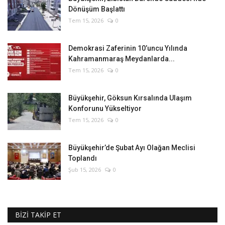
Dönüşüm Başlattı
Tem 15, 2026
0
Demokrasi Zaferinin 10’uncu Yılında
Kahramanmaraş Meydanlarda...
Tem 15, 2026
0
Büyükşehir, Göksun Kırsalında Ulaşım
Konforunu Yükseltiyor
Tem 15, 2026
0
Büyükşehir’de Şubat Ayı Olağan Meclisi
Toplandı
Şub 15, 2026
0
BİZİ TAKİP ET