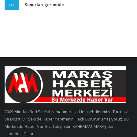
Sonuçları görüntüle
OY
2009 Yılından Beri Siz Kahramanmaraş'lı Hemşehrilerimize Tarafsız
ve Doğru Bir Şekilde Haber Yapmanın Haklı Gururunu Yaşıyoruz. Bu
Merkezde Haber Var. Bizi Takip Edin KAHRAMANMARAŞ'dan
Haberiniz Olsun