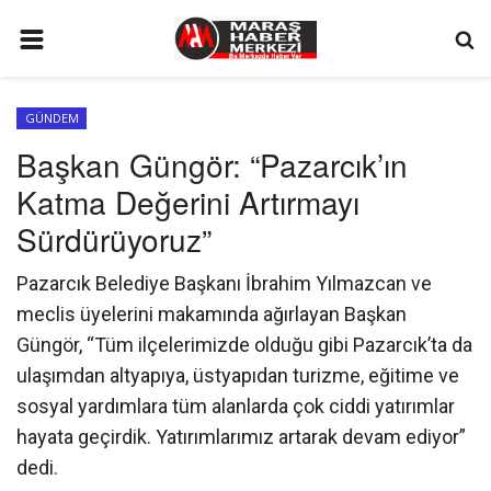
ANA SAYFA
GÜNDEM
GÜNDEM
Başkan Güngör: “Pazarcık’ın
SİYASET
Katma Değerini Artırmayı
EKONOMİ
Sürdürüyoruz”
EĞİTİM
Pazarcık Belediye Başkanı İbrahim Yılmazcan ve
SPOR
meclis üyelerini makamında ağırlayan Başkan
Güngör, “Tüm ilçelerimizde olduğu gibi Pazarcık’ta da
İLETİŞİM
ulaşımdan altyapıya, üstyapıdan turizme, eğitime ve
KÜNYE
sosyal yardımlara tüm alanlarda çok ciddi yatırımlar
FOTO GALERİ
hayata geçirdik. Yatırımlarımız artarak devam ediyor”
dedi.
KÜLTÜR SANAT