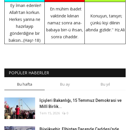
Ey İman edenler!
En mühim ibadet
Allah'tan korkun.
vaktinde kılınan
Konuşun, tanışın;
Herkes yarına ne
namaz sonra ana-
çünkü kişi dilinin
hazırlayıp
babaya birr-ü ihsan,
altında gizlidir.'' Hz.Ali
gönderdiğine bir
sonra cihaddır.
baksın...(Haşr-18)
POPÜLER HABERLER
Bu hafta
Bu ay
Bu yıl
İçişleri Bakanlığı, 15 Temmuz Demokrasi ve
Millî Birlik...
Tem 15, 2026
0
Büyükşehir, Elbistan Darende Caddesi’nde