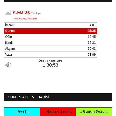
GÜNÜN AYET VE HADİSİ
.: Ayet :.
.: Hadis-i Şerif :.
.: Günün Sözü :.