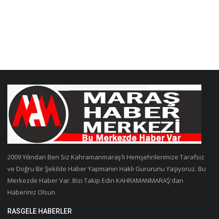
2009 Yılından Beri Siz Kahramanmaraş'lı Hemşehrilerimize Tarafsız
ve Doğru Bir Şekilde Haber Yapmanın Haklı Gururunu Yaşıyoruz. Bu
Merkezde Haber Var. Bizi Takip Edin KAHRAMANMARAŞ'dan
Haberiniz Olsun
RASGELE HABERLER