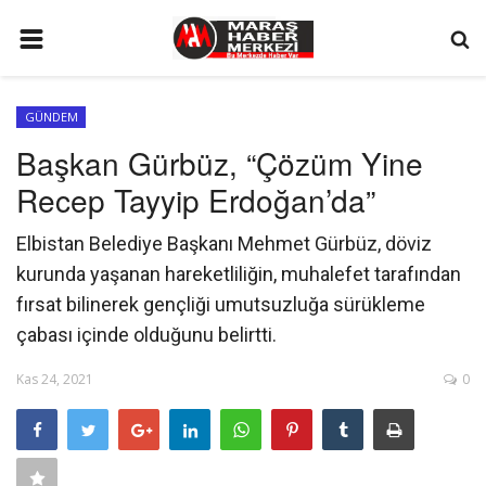
ANA SAYFA
GÜNDEM
GÜNDEM
Başkan Gürbüz, “Çözüm Yine
SİYASET
Recep Tayyip Erdoğan’da”
EKONOMİ
Elbistan Belediye Başkanı Mehmet Gürbüz, döviz
EĞİTİM
kurunda yaşanan hareketliliğin, muhalefet tarafından
SPOR
fırsat bilinerek gençliği umutsuzluğa sürükleme
çabası içinde olduğunu belirtti.
İLETİŞİM
Kas 24, 2021
0
KÜNYE
FOTO GALERİ
KÜLTÜR SANAT