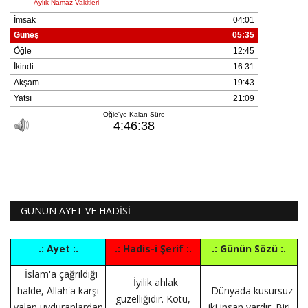
GÜNÜN AYET VE HADİSİ
.: Ayet :.
.: Hadis-i Şerif :.
.: Günün Sözü :.
İslam'a çağrıldığı
İyilik ahlak
halde, Allah'a karşı
Dünyada kusursuz
güzelliğidir. Kötü,
yalan uyduranlardan
iki insan vardır. Biri