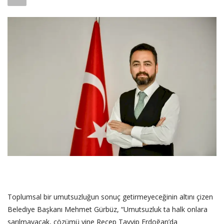
SAĞLIK
FİRMA HABER
OTURUM AÇ
KAYIT
Toplumsal bir umutsuzluğun sonuç getirmeyeceğinin altını çizen
Belediye Başkanı Mehmet Gürbüz, “Umutsuzluk ta halk onlara
sarılmayacak, çözümü yine Recep Tayyip Erdoğan’da