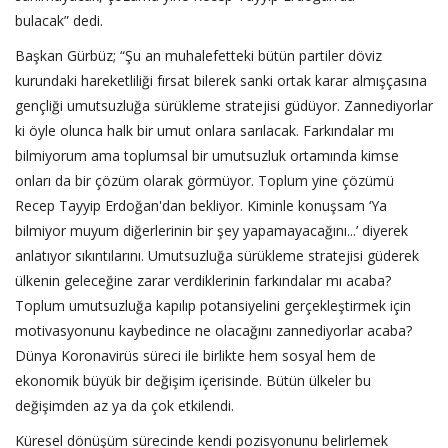
bulacak” dedi.
Başkan Gürbüz; “Şu an muhalefetteki bütün partiler döviz
kurundaki hareketliliği fırsat bilerek sanki ortak karar almışçasına
gençliği umutsuzluğa sürükleme stratejisi güdüyor. Zannediyorlar
ki öyle olunca halk bir umut onlara sarılacak. Farkındalar mı
bilmiyorum ama toplumsal bir umutsuzluk ortamında kimse
onları da bir çözüm olarak görmüyor. Toplum yine çözümü
Recep Tayyip Erdoğan'dan bekliyor. Kiminle konuşsam ‘Ya
bilmiyor muyum diğerlerinin bir şey yapamayacağını...’ diyerek
anlatıyor sıkıntılarını. Umutsuzluğa sürükleme stratejisi güderek
ülkenin geleceğine zarar verdiklerinin farkındalar mı acaba?
Toplum umutsuzluğa kapılıp potansiyelini gerçekleştirmek için
motivasyonunu kaybedince ne olacağını zannediyorlar acaba?
Dünya Koronavirüs süreci ile birlikte hem sosyal hem de
ekonomik büyük bir değişim içerisinde. Bütün ülkeler bu
değişimden az ya da çok etkilendi.
Küresel dönüşüm sürecinde kendi pozisyonunu belirlemek