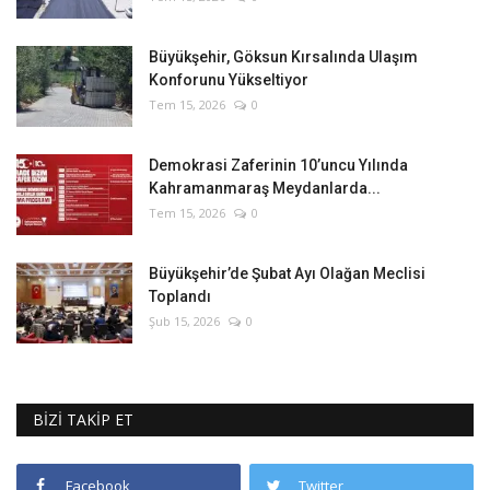
Büyükşehir, Göksun Kırsalında Ulaşım
Konforunu Yükseltiyor
Tem 15, 2026
0
Demokrasi Zaferinin 10’uncu Yılında
Kahramanmaraş Meydanlarda...
Tem 15, 2026
0
Büyükşehir’de Şubat Ayı Olağan Meclisi
Toplandı
Şub 15, 2026
0
BİZİ TAKİP ET
Facebook
Twitter