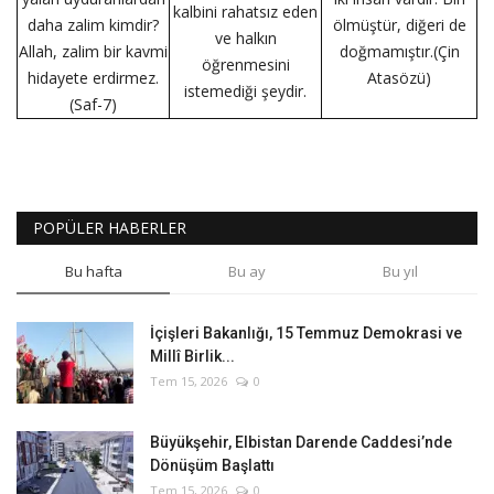
kalbini rahatsız eden
daha zalim kimdir?
ölmüştür, diğeri de
ve halkın
Allah, zalim bir kavmi
doğmamıştır.(Çin
öğrenmesini
hidayete erdirmez.
Atasözü)
istemediği şeydir.
(Saf-7)
POPÜLER HABERLER
Bu hafta
Bu ay
Bu yıl
İçişleri Bakanlığı, 15 Temmuz Demokrasi ve
Millî Birlik...
Tem 15, 2026
0
Büyükşehir, Elbistan Darende Caddesi’nde
Dönüşüm Başlattı
Tem 15, 2026
0