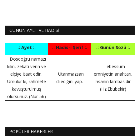
GÜNÜN AYET VE HADİSİ
.: Ayet :.
.: Hadis-i Şerif :.
.: Günün Sözü :.
Dosdoğru namazı
kılın, zekatı verin ve
Tebessüm
elçiye itaat edin.
Utanmazsan
emniyetin anahtarı,
Umulur ki, rahmete
dilediğini yap.
ihsanın lambasıdır.
kavuşturulmuş
(Hz.Ebubekir)
olursunuz. (Nur-56)
POPÜLER HABERLER