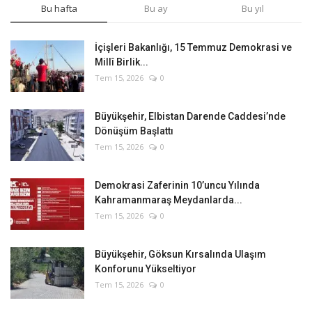
Bu hafta
Bu ay
Bu yıl
İçişleri Bakanlığı, 15 Temmuz Demokrasi ve
Millî Birlik...
Tem 15, 2026
0
Büyükşehir, Elbistan Darende Caddesi’nde
Dönüşüm Başlattı
Tem 15, 2026
0
Demokrasi Zaferinin 10’uncu Yılında
Kahramanmaraş Meydanlarda...
Tem 15, 2026
0
Büyükşehir, Göksun Kırsalında Ulaşım
Konforunu Yükseltiyor
Tem 15, 2026
0