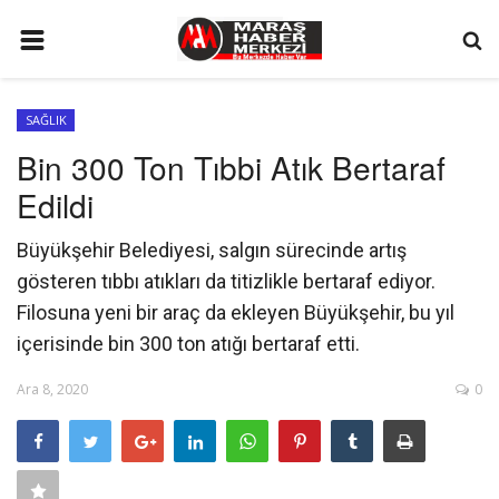
ANA SAYFA
SAĞLIK
GÜNDEM
Bin 300 Ton Tıbbi Atık Bertaraf
SİYASET
Edildi
EKONOMİ
Büyükşehir Belediyesi, salgın sürecinde artış
EĞİTİM
gösteren tıbbı atıkları da titizlikle bertaraf ediyor.
SPOR
Filosuna yeni bir araç da ekleyen Büyükşehir, bu yıl
içerisinde bin 300 ton atığı bertaraf etti.
İLETİŞİM
Ara 8, 2020
0
KÜNYE
FOTO GALERİ
KÜLTÜR SANAT