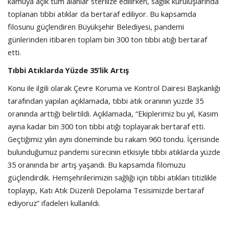
kamuya açık tüm alanlar sterilize edilirken, sağlık kuruluşlarında
toplanan tıbbi atıklar da bertaraf ediliyor. Bu kapsamda
filosunu güçlendiren Büyükşehir Belediyesi, pandemi
günlerinden itibaren toplam bin 300 ton tıbbi atığı bertaraf
etti.
Tıbbi Atıklarda Yüzde 35’lik Artış
Konu ile ilgili olarak Çevre Koruma ve Kontrol Dairesi Başkanlığı
tarafından yapılan açıklamada, tıbbi atık oranının yüzde 35
oranında arttığı belirtildi. Açıklamada, “Ekiplerimiz bu yıl, Kasım
ayına kadar bin 300 ton tıbbi atığı toplayarak bertaraf etti.
Geçtiğimiz yılın aynı döneminde bu rakam 960 tondu. İçerisinde
bulunduğumuz pandemi sürecinin etkisiyle tıbbi atıklarda yüzde
35 oranında bir artış yaşandı. Bu kapsamda filomuzu
güçlendirdik. Hemşehrilerimizin sağlığı için tıbbi atıkları titizlikle
toplayıp, Katı Atık Düzenli Depolama Tesisimizde bertaraf
ediyoruz” ifadeleri kullanıldı.