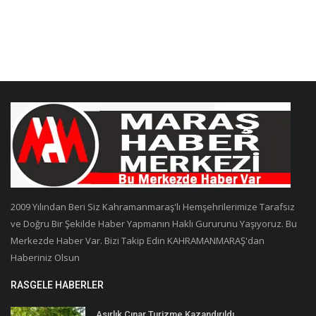
2009 Yılından Beri Siz Kahramanmaraş'lı Hemşehrilerimize Tarafsız
ve Doğru Bir Şekilde Haber Yapmanın Haklı Gururunu Yaşıyoruz. Bu
Merkezde Haber Var. Bizi Takip Edin KAHRAMANMARAŞ'dan
Haberiniz Olsun
RASGELE HABERLER
Asırlık Çınar Turizme Kazandırıldı