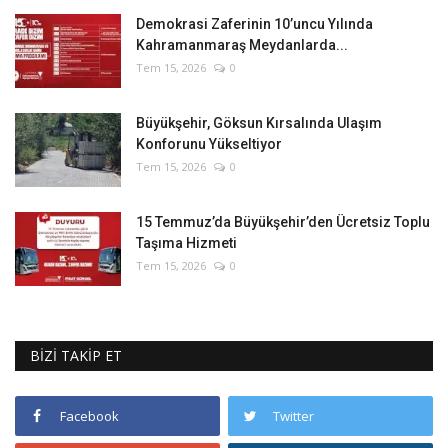
Demokrasi Zaferinin 10’uncu Yılında
Kahramanmaraş Meydanlarda...
Tem 15, 2026
0
Büyükşehir, Göksun Kırsalında Ulaşım
Konforunu Yükseltiyor
Tem 15, 2026
0
15 Temmuz’da Büyükşehir’den Ücretsiz Toplu
Taşıma Hizmeti
Tem 15, 2026
0
BİZİ TAKİP ET
Facebook
Twitter