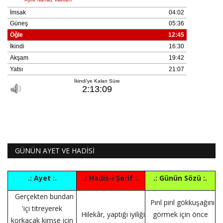
GÜNÜN AYET VE HADİSİ
.: Ayet :.
.: Hadis-i Şerif :.
.: Günün Sözü :.
Gerçekten bundan
Pırıl pırıl gökkuşağını
'içi titreyerek
Hilekâr, yaptığı iyiliği
görmek için önce
korkacak kimse için