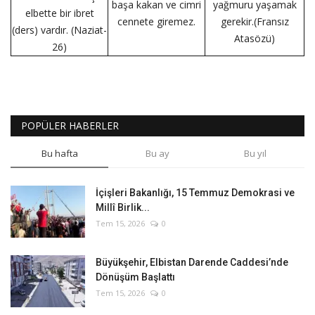
başa kakan ve cimri
yağmuru yaşamak
elbette bir ibret
cennete giremez.
gerekir.(Fransız
(ders) vardır. (Naziat-
Atasözü)
26)
POPÜLER HABERLER
Bu hafta
Bu ay
Bu yıl
İçişleri Bakanlığı, 15 Temmuz Demokrasi ve
Millî Birlik...
Tem 15, 2026
0
Büyükşehir, Elbistan Darende Caddesi’nde
Dönüşüm Başlattı
Tem 15, 2026
0