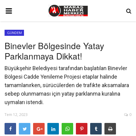
ANA SAYFA
GÜNDEM
GÜNDEM
Binevler Bölgesinde Yatay
SİYASET
Parklanmaya Dikkat!
EKONOMİ
Büyükşehir Belediyesi tarafından başlatılan Binevler
EĞİTİM
Bölgesi Cadde Yenileme Projesi etaplar halinde
SPOR
tamamlanırken, sürücülerden de trafikte aksamalara
sebep olunmaması için yatay parklanma kuralına
İLETİŞİM
uymaları istendi.
KÜNYE
Tem 12, 2023
0
FOTO GALERİ
KÜLTÜR SANAT