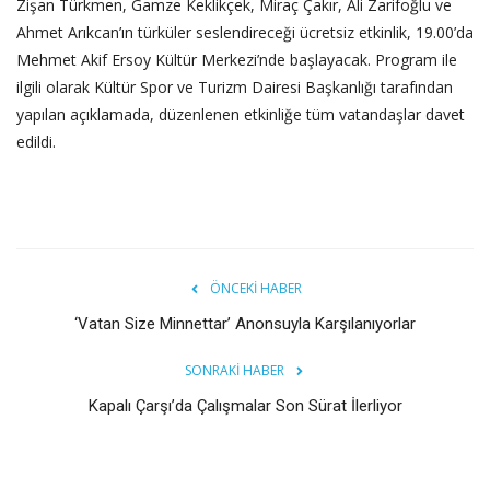
Zişan Türkmen, Gamze Keklikçek, Miraç Çakır, Ali Zarifoğlu ve
Ahmet Arıkcan’ın türküler seslendireceği ücretsiz etkinlik, 19.00’da
Mehmet Akif Ersoy Kültür Merkezi’nde başlayacak. Program ile
ilgili olarak Kültür Spor ve Turizm Dairesi Başkanlığı tarafından
yapılan açıklamada, düzenlenen etkinliğe tüm vatandaşlar davet
edildi.
ÖNCEKI HABER
‘Vatan Size Minnettar’ Anonsuyla Karşılanıyorlar
SONRAKI HABER
Kapalı Çarşı’da Çalışmalar Son Sürat İlerliyor