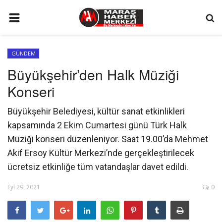
ANA SAYFA
GÜNDEM
GÜNDEM
Büyükşehir’den Halk Müziği
SİYASET
Konseri
EKONOMİ
Büyükşehir Belediyesi, kültür sanat etkinlikleri
EĞİTİM
kapsamında 2 Ekim Cumartesi günü Türk Halk
SPOR
Müziği konseri düzenleniyor. Saat 19.00’da Mehmet
Akif Ersoy Kültür Merkezi’nde gerçekleştirilecek
İLETİŞİM
ücretsiz etkinliğe tüm vatandaşlar davet edildi.
KÜNYE
Eyl 29, 2021
0
FOTO GALERİ
KÜLTÜR SANAT