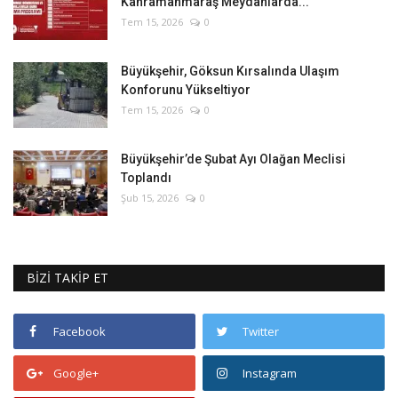
Kahramanmaraş Meydanlarda...
Tem 15, 2026
0
Büyükşehir, Göksun Kırsalında Ulaşım
Konforunu Yükseltiyor
Tem 15, 2026
0
Büyükşehir’de Şubat Ayı Olağan Meclisi
Toplandı
Şub 15, 2026
0
BİZİ TAKİP ET
Facebook
Twitter
Google+
Instagram