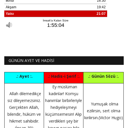
GÜNÜN AYET VE HADİSİ
.: Ayet :.
.: Hadis-i Şerif :.
.: Günün Sözü :.
Ey müslüman
Allah dilemedikçe
kadınlar! Komşu
siz dileyemezsiniz.
hanımlar birbirleriyle
Yumuşak olma
Gerçekten Allah,
hediyeleşmeyi
ezilirsin, sert olma
bilendir, hüküm ve
küçümsemesin! Alıp
kırılırsın.(Victor Hugo)
hikmet sahibidir.
verdikleri şey bir
(İnsan-30)
koyun paçası bile