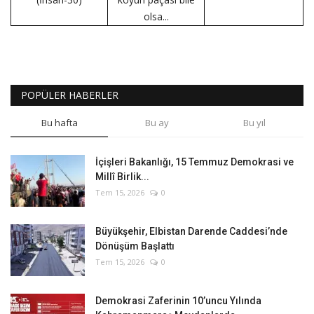
olsa...
POPÜLER HABERLER
Bu hafta
Bu ay
Bu yıl
İçişleri Bakanlığı, 15 Temmuz Demokrasi ve
Millî Birlik...
Tem 15, 2026
0
Büyükşehir, Elbistan Darende Caddesi’nde
Dönüşüm Başlattı
Tem 15, 2026
0
Demokrasi Zaferinin 10’uncu Yılında