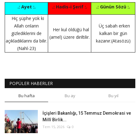
.: Ayet :.
.: Hadis-i Şerif :.
.: Günün Sözü :.
Hiç şüphe yok ki
Allah onların
Üç sabah erken
Her kul öldüğü hal
gizlediklerini de
kalkan bir gün
(amel) üzere diriltilir.
açıkladıklarını da bilir.
kazanır.(Atasözü)
(Nahl-23)
POPÜLER HABERLER
Bu hafta
Bu ay
Bu yıl
İçişleri Bakanlığı, 15 Temmuz Demokrasi ve
Millî Birlik...
Tem 15, 2026
0