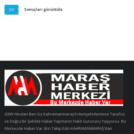
Sonuçları görüntüle
OY
2009 Yılından Beri Siz Kahramanmaraş'lı Hemşehrilerimize Tarafsız
ve Doğru Bir Şekilde Haber Yapmanın Haklı Gururunu Yaşıyoruz. Bu
Merkezde Haber Var. Bizi Takip Edin KAHRAMANMARAŞ'dan