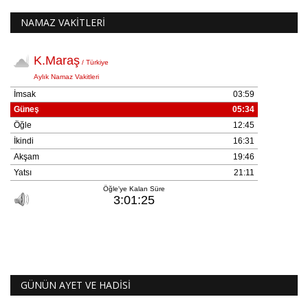
NAMAZ VAKİTLERİ
GÜNÜN AYET VE HADİSİ