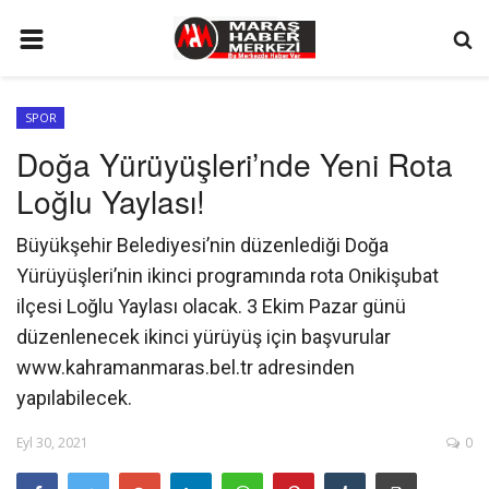
ANA SAYFA
SPOR
GÜNDEM
Doğa Yürüyüşleri’nde Yeni Rota
SİYASET
Loğlu Yaylası!
EKONOMİ
Büyükşehir Belediyesi’nin düzenlediği Doğa
EĞİTİM
Yürüyüşleri’nin ikinci programında rota Onikişubat
SPOR
ilçesi Loğlu Yaylası olacak. 3 Ekim Pazar günü
düzenlenecek ikinci yürüyüş için başvurular
İLETİŞİM
www.kahramanmaras.bel.tr adresinden
KÜNYE
yapılabilecek.
FOTO GALERİ
Eyl 30, 2021
0
KÜLTÜR SANAT