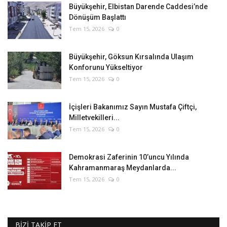
Büyükşehir, Elbistan Darende Caddesi’nde
Dönüşüm Başlattı
Tem 15, 2026
0
Büyükşehir, Göksun Kırsalında Ulaşım
Konforunu Yükseltiyor
Tem 15, 2026
0
İçişleri Bakanımız Sayın Mustafa Çiftçi,
Milletvekilleri...
Tem 15, 2026
0
Demokrasi Zaferinin 10’uncu Yılında
Kahramanmaraş Meydanlarda...
Tem 15, 2026
0
BİZİ TAKİP ET