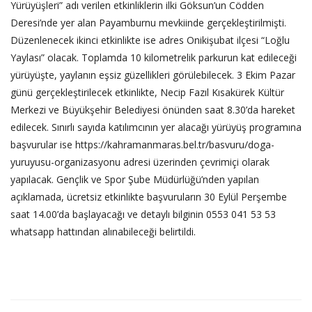
Yürüyüşleri” adı verilen etkinliklerin ilki Göksun’un Cödden
Deresi’nde yer alan Payamburnu mevkiinde gerçekleştirilmişti.
Düzenlenecek ikinci etkinlikte ise adres Onikişubat ilçesi “Loğlu
Yaylası” olacak. Toplamda 10 kilometrelik parkurun kat edileceği
yürüyüşte, yaylanın eşsiz güzellikleri görülebilecek. 3 Ekim Pazar
günü gerçekleştirilecek etkinlikte, Necip Fazıl Kısakürek Kültür
Merkezi ve Büyükşehir Belediyesi önünden saat 8.30’da hareket
edilecek. Sınırlı sayıda katılımcının yer alacağı yürüyüş programına
başvurular ise
https://kahramanmaras.bel.tr/basvuru/doga-
yuruyusu-organizasyonu
adresi üzerinden çevrimiçi olarak
yapılacak. Gençlik ve Spor Şube Müdürlüğü’nden yapılan
açıklamada, ücretsiz etkinlikte başvuruların 30 Eylül Perşembe
saat 14.00’da başlayacağı ve detaylı bilginin 0553 041 53 53
whatsapp hattından alınabileceği belirtildi.