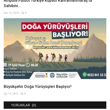
Ampute Futbol Türkiye Kupası Kahramanmaraş’ta
Sahibini...
Kas 15, 2025
0
Büyükşehir Doğa Yürüyüşleri Başlıyor!
Eyl 15, 2021
0
YORUMLAR (0)