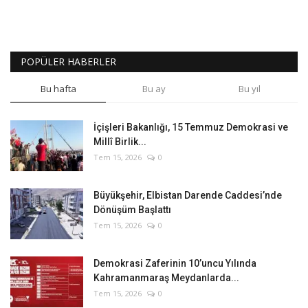
POPÜLER HABERLER
Bu hafta
Bu ay
Bu yıl
İçişleri Bakanlığı, 15 Temmuz Demokrasi ve
Millî Birlik...
Tem 15, 2026
0
Büyükşehir, Elbistan Darende Caddesi’nde
Dönüşüm Başlattı
Tem 15, 2026
0
Demokrasi Zaferinin 10’uncu Yılında
Kahramanmaraş Meydanlarda...
Tem 15, 2026
0