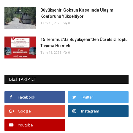
Büyükşehir, Göksun Kırsalında Ulaşım
Konforunu Yükseltiyor
Tem 15, 2026
0
15 Temmuz’da Büyükşehir’den Ücretsiz Toplu
Taşıma Hizmeti
Tem 15, 2026
0
BİZİ TAKİP ET
Facebook
Twitter
Google+
Instagram
Youtube