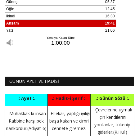
GÜNÜN AYET VE HADİSİ
.: Ayet :.
.: Hadis-i Şerif :.
.: Günün Sözü :.
Çevrelerine uymak
Muhakkak ki insan
Hilekâr, yaptığı iyiliği
için kendilerini
Rabbine karşı pek
başa kakan ve cimri
yontanlar, tükenip
nankördür.(Adiyat-6)
cennete giremez.
giderler.(R.Hull)