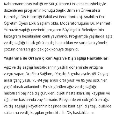
Kahramanmaraş Valiliği ve Sütçü İmam Üniversitesi işbirliğiyle
düzenlenen programın konuğu Sağlık Bilimleri Üniversitesi
Hamidiye Diş Hekimliği Fakültesi Periodontoloji Anabilim Dalı
Öğretim Üyesi Ebru Sağlam oldu. Moderatörlüğünü Dr. Mehmet
Yılmaz’ın yaptığı çevrimiçi program Büyükşehir Belediyesi’nin
Instagram hesabından canlı yayınlandı. Programda yaşlılarda ağız
ve diş sağlığı ile sık görülen diş hastalıkları ve sorunlara yönelik
çözüm önerileri gibi pek çok konuya değinildi.
Yaşlanma ile Ortaya Çıkan Ağız ve Diş Sağlığı Hastalıkları
Ağız ve diş sağlığı hastalıklarının yaşlılık döneminde arttığına
vurgu yapan Dr. Ebru Sağlam, “Yaşlılık 3 gruba ayrılır. 65-74 yaş
arası ‘genç yaşlı’, 75-84 yaş arası ‘orta yaşlı’ ve 85 yaş üstü ‘ileri
yaşlı’ olarak adlandırılır. En sık görülen ağız ve diş sağlığı
hastalıları başında diş çürükleri, dişeti hastalıkları, diş kayıpları ve
çiğneme kaslarında zayıflamadır. Bireylerde en çok görülen ağız
ve diş sağlığı şikâyetlerinin başında ise künt ağrı, diş taşı, dişlerde
sallanma ve diş kayıpları gelmektedir. Diş hastalıklarının