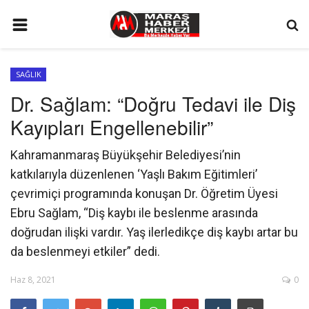
ANA SAYFA
SAĞLIK
GÜNDEM
Dr. Sağlam: “Doğru Tedavi ile Diş
SİYASET
Kayıpları Engellenebilir”
EKONOMİ
Kahramanmaraş Büyükşehir Belediyesi’nin
EĞİTİM
katkılarıyla düzenlenen ‘Yaşlı Bakım Eğitimleri’
SPOR
çevrimiçi programında konuşan Dr. Öğretim Üyesi
Ebru Sağlam, “Diş kaybı ile beslenme arasında
İLETİŞİM
doğrudan ilişki vardır. Yaş ilerledikçe diş kaybı artar bu
KÜNYE
da beslenmeyi etkiler” dedi.
FOTO GALERİ
Haz 8, 2021
0
KÜLTÜR SANAT