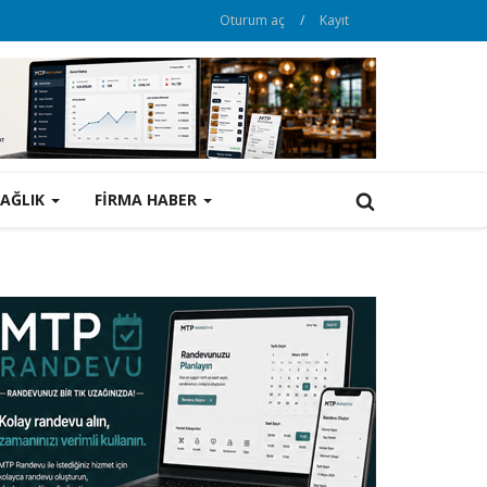
Oturum aç
/
Kayıt
SAĞLIK
FİRMA HABER