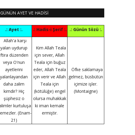
GÜNÜN AYET VE HADİSİ
.: Ayet :.
.: Hadis-i Şerif :.
.: Günün Sözü :.
Allah'a karşı
yalan uydurup
Kim Allah Teala
iftira düzenden
için sever, Allah
veya O'nun
Teala için buğuz
ayetlerini
eder, Allah Teala
Öfke saklamaya
yalanlayandan
için verir ve Allah
gelmez, büsbütün
daha zalim
Teala için
içimize işler.
kimdir? Hiç
(kötülüğe) engel
(Montaigne)
şüphesiz o
olursa muhakkak
alimler kurtuluşa
ki iman kemale
remezler. (Enam-
ermiştir.
21)