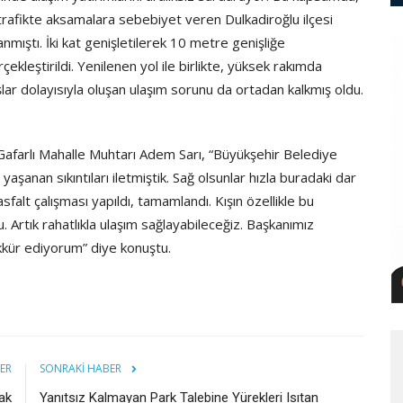
trafikte aksamalara sebebiyet veren Dulkadiroğlu ilçesi
mıştı. İki kat genişletilerek 10 metre genişliğe
kleştirildi. Yenilenen yol ile birlikte, yüksek rakımda
ışlar dolayısıyla oluşan ulaşım sorunu da ortadan kalkmış oldu.
Gafarlı Mahalle Muhtarı Adem Sarı, “Büyükşehir Belediye
anan sıkıntıları iletmiştik. Sağ olsunlar hızla buradaki dar
falt çalışması yapıldı, tamamlandı. Kışın özellikle bu
 Artık rahatlıkla ulaşım sağlayabileceğiz. Başkanımız
kür ediyorum” diye konuştu.
ER
SONRAKI HABER
cak
Yanıtsız Kalmayan Park Talebine Yürekleri Isıtan