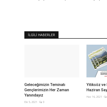
İLGILI HABERLER
Geleceğimizin Teminatı
Yitiksöz ve
Gençlerimizin Her Zaman
Haziran Sayı
Yanındayız
Haz 16, 2021
Eki 5, 2021
0