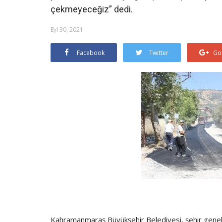
çekmeyeceğiz” dedi.
Eyl 30, 2021
Facebook
Twitter
Go
Kahramanmaraş Büyükşehir Belediyesi, şehir genelin