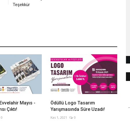
Teşekkür
 Evvelahir Mayıs -
Ödüllü Logo Tasarım
sı Çıktı!
Yarışmasında Süre Uzadı!
0
Kas 1, 2021
0