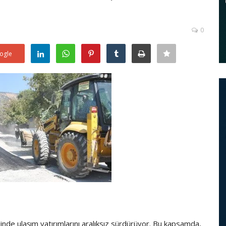
0
ogle
de ulaşım yatırımlarını aralıksız sürdürüyor. Bu kapsamda,