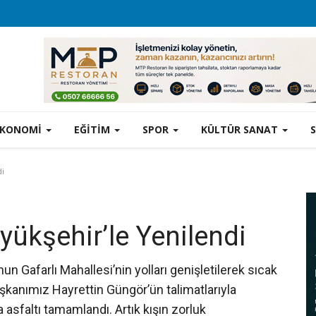
EKONOMİ
EĞİTİM
SPOR
KÜLTÜR SANAT
di
üyükşehir’le Yenilendi
un Gafarlı Mahallesi’nin yolları genişletilerek sıcak
aşkanımız Hayrettin Güngör’ün talimatlarıyla
 asfaltı tamamlandı. Artık kışın zorluk