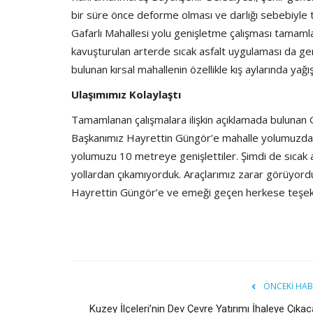
bir süre önce deforme olması ve darlığı sebebiyle 
Gafarlı Mahallesi yolu genişletme çalışması tamamlan
kavuşturulan arterde sıcak asfalt uygulaması da gerçe
bulunan kırsal mahallenin özellikle kış aylarında yağ
Ulaşımımız Kolaylaştı
Tamamlanan çalışmalara ilişkin açıklamada bulunan 
Başkanımız Hayrettin Güngör’e mahalle yolumuzda yaş
yolumuzu 10 metreye genişlettiler. Şimdi de sıcak as
yollardan çıkamıyorduk. Araçlarımız zarar görüyordu.
Hayrettin Güngör’e ve emeği geçen herkese teşek
ÖNCEKI HAB
Kuzey İlçeleri’nin Dev Çevre Yatırımı İhaleye Çıka