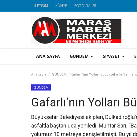
İLETİŞİM
KÜNYE
FOTO GALERİ
ANA SAYFA
GÜNDEM
SİYASET
Ana sayfa
GÜNDEM
Gafarlı’nın Yolları Büyükşehir’le Yenilen
GÜNDEM
Gafarlı’nın Yolları B
Büyükşehir Belediyesi ekipleri, Dulkadiroğlu’n
asfaltla baştan uca yeniledi. Muhtar Sarı, “B
yolumuz 10 metreye genişletilmişti. Bu yıl da