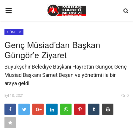
ANA SAYFA
GÜNDEM
GÜNDEM
Genç Müsiad’dan Başkan
SİYASET
Güngör’e Ziyaret
EKONOMİ
Büyükşehir Belediye Başkanı Hayrettin Güngör, Genç
EĞİTİM
Müsiad Başkanı Samet Beşen ve yönetimi ile bir
SPOR
araya geldi.
İLETİŞİM
Eyl 18, 2021
0
KÜNYE
FOTO GALERİ
KÜLTÜR SANAT