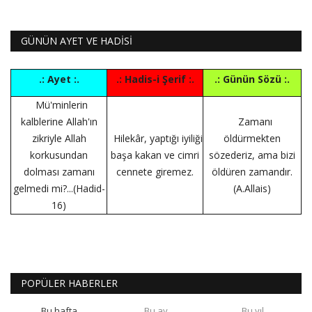
GÜNÜN AYET VE HADİSİ
.: Ayet :.
.: Hadis-i Şerif :.
.: Günün Sözü :.
Mü'minlerin
kalblerine Allah'ın
Zamanı
zikriyle Allah
Hilekâr, yaptığı iyiliği
öldürmekten
korkusundan
başa kakan ve cimri
sözederiz, ama bizi
dolması zamanı
cennete giremez.
öldüren zamandır.
gelmedi mi?...(Hadid-
(A.Allais)
16)
POPÜLER HABERLER
Bu hafta
Bu ay
Bu yıl