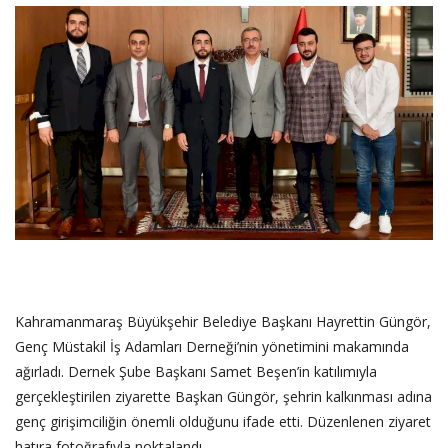
SAĞLIK
FİRMA HABER
OTURUM AÇ
KAYIT
Kahramanmaraş Büyükşehir Belediye Başkanı Hayrettin Güngör,
Genç Müstakil İş Adamları Derneği’nin yönetimini makamında
ağırladı. Dernek Şube Başkanı Samet Beşen’in katılımıyla
gerçekleştirilen ziyarette Başkan Güngör, şehrin kalkınması adına
genç girişimciliğin önemli olduğunu ifade etti. Düzenlenen ziyaret
hatıra fotoğrafıyla noktalandı.