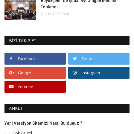
Büyükşehir’de Şubat Ayı Olağan Meclisi
Toplandı
Şub 15, 2026
0
BİZİ TAKİP ET
Facebook
Twitter
Google+
Instagram
Youtube
ANKET
Yeni Versiyon Sitemizi Nasıl Buldunuz ?
Çok Güzel