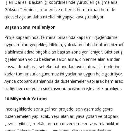
İşleri Dairesi Başkanlığı koordinesinde yürütülen çalışmalarla
Göksun Terminali, modernize edilerek hem mimari hem de
işlevsel açıdan daha nitelikli bir yapıya kavuşturuluyor.
Baştan Sona Yenileniyor
Proje kapsamında, terminal binasında kapsamlı güçlendirme
uygulamaları gerçekleştirilirken, yolcuların daha konforlu hizmet
alabilmesi adına birçok alan baştan sona yenileniyor. Bilet satış
gişelerinden yolcu bekleme salonlarına, dinlenme alanlarından
sosyal donatılara, şebeke hatlarından aydınlatma sistemlerine
kadar tüm unsurlar günümüz ihtiyaçlarına uygun hale getiriliyor.
Ayrıca otopark alanlarında da düzenlemeler yapılarak hem araç
trafiği hem de yolcu sirkülasyonu açısından işlevsellik artırılıyor.
10 Milyonluk Yatırım
İnce işçiliklerde sona gelinen projede, son aşamada çevre
düzenlemeleri yapılacak. Yeşil alanlar, yaya yolları ve otopark
çevresi gibi dış mekânlarda da düzenlemeler tamamlandıktan
sonra Göksun Terminali, yenilenen yüzüyle vatandaşların