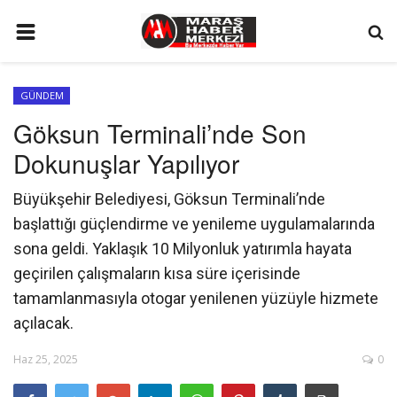
ANA SAYFA
GÜNDEM
GÜNDEM
Göksun Terminali’nde Son
SİYASET
Dokunuşlar Yapılıyor
EKONOMİ
Büyükşehir Belediyesi, Göksun Terminali’nde
EĞİTİM
başlattığı güçlendirme ve yenileme uygulamalarında
SPOR
sona geldi. Yaklaşık 10 Milyonluk yatırımla hayata
geçirilen çalışmaların kısa süre içerisinde
İLETİŞİM
tamamlanmasıyla otogar yenilenen yüzüyle hizmete
KÜNYE
açılacak.
FOTO GALERİ
Haz 25, 2025
0
KÜLTÜR SANAT