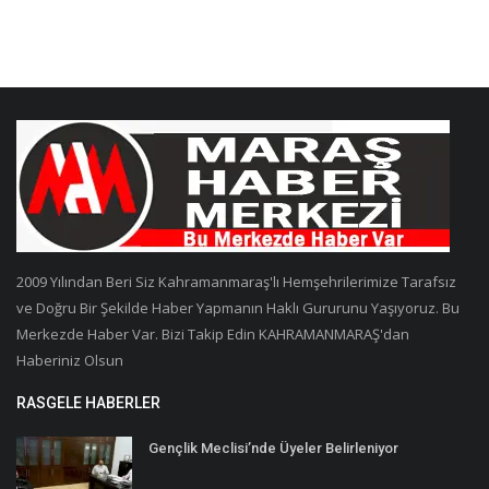
2009 Yılından Beri Siz Kahramanmaraş'lı Hemşehrilerimize Tarafsız
ve Doğru Bir Şekilde Haber Yapmanın Haklı Gururunu Yaşıyoruz. Bu
Merkezde Haber Var. Bizi Takip Edin KAHRAMANMARAŞ'dan
Haberiniz Olsun
RASGELE HABERLER
Gençlik Meclisi’nde Üyeler Belirleniyor