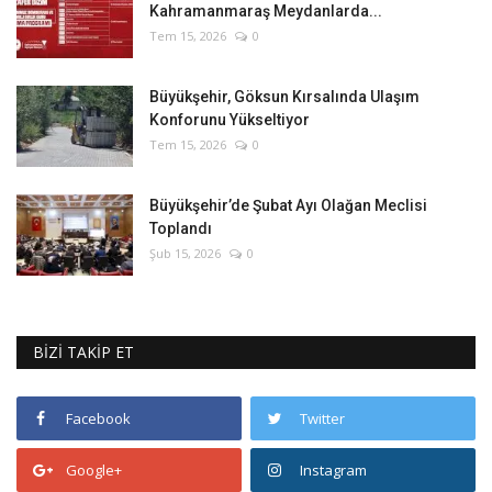
Kahramanmaraş Meydanlarda...
Tem 15, 2026
0
Büyükşehir, Göksun Kırsalında Ulaşım
Konforunu Yükseltiyor
Tem 15, 2026
0
Büyükşehir’de Şubat Ayı Olağan Meclisi
Toplandı
Şub 15, 2026
0
BİZİ TAKİP ET
Facebook
Twitter
Google+
Instagram