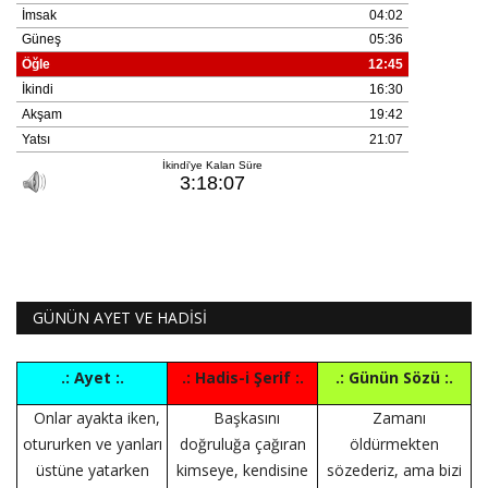
GÜNÜN AYET VE HADİSİ
.: Ayet :.
.: Hadis-i Şerif :.
.: Günün Sözü :.
Onlar ayakta iken,
Başkasını
Zamanı
otururken ve yanları
doğruluğa çağıran
öldürmekten
üstüne yatarken
kimseye, kendisine
sözederiz, ama bizi