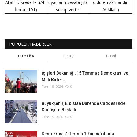
Allah'ı zikrederler.(Al-i
uyanların sevabı gibi
öldüren zamandır.
İmran-191)
sevap verilir.
(A.Allais)
POPÜLER HABERLER
Bu hafta
Bu ay
Bu yıl
İçişleri Bakanlığı, 15 Temmuz Demokrasi ve
Millî Birlik...
Tem 15, 2026
0
Büyükşehir, Elbistan Darende Caddesi’nde
Dönüşüm Başlattı
Tem 15, 2026
0
Demokrasi Zaferinin 10’uncu Yılında