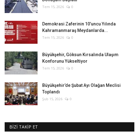
Tem 15, 2026
0
Demokrasi Zaferinin 10’uncu Yılında
Kahramanmaraş Meydanlarda...
Tem 15, 2026
0
Büyükşehir, Göksun Kırsalında Ulaşım
Konforunu Yükseltiyor
Tem 15, 2026
0
Büyükşehir’de Şubat Ayı Olağan Meclisi
Toplandı
Şub 15, 2026
0
BİZİ TAKİP ET