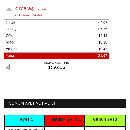
GÜNÜN AYET VE HADİSİ
.: Ayet :.
.: Hadis-i Şerif :.
.: Günün Sözü :.
Ey Muhammed de