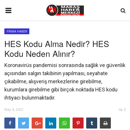
ANA SAYFA
FİRMA HABER
GÜNDEM
HES Kodu Alma Nedir? HES
SİYASET
Kodu Neden Alınır?
EKONOMİ
Koronavirüs pandemisi sonrasında sağlık ve güvenlik
EĞİTİM
açısından salgın takibinin yapılması, seyahate
SPOR
çıkabilme, alışveriş merkezlerine girebilme,
kurumlara girebilme gibi birçok noktada HES kodu
İLETİŞİM
ihtiyacı bulunmaktadır.
KÜNYE
May 4, 2021
0
FOTO GALERİ
KÜLTÜR SANAT