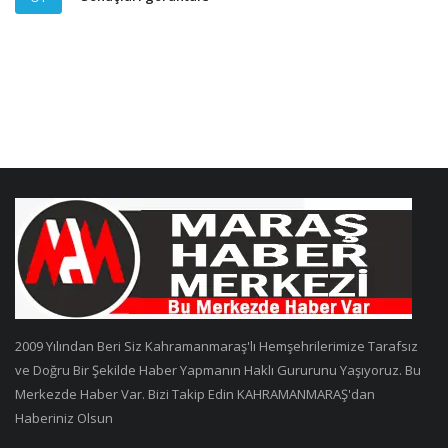
2009 Yılından Beri Siz Kahramanmaraş'lı Hemşehrilerimize Tarafsız
ve Doğru Bir Şekilde Haber Yapmanın Haklı Gururunu Yaşıyoruz. Bu
Merkezde Haber Var. Bizi Takip Edin KAHRAMANMARAŞ'dan
Haberiniz Olsun