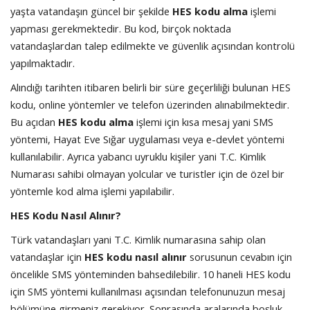
yaşta vatandaşın güncel bir şekilde
HES kodu alma
işlemi
yapması gerekmektedir. Bu kod, birçok noktada
vatandaşlardan talep edilmekte ve güvenlik açısından kontrolü
yapılmaktadır.
Alındığı tarihten itibaren belirli bir süre geçerliliği bulunan HES
kodu, online yöntemler ve telefon üzerinden alınabilmektedir.
Bu açıdan
HES kodu alma
işlemi için kısa mesaj yani SMS
yöntemi, Hayat Eve Sığar uygulaması veya e-devlet yöntemi
kullanılabilir. Ayrıca yabancı uyruklu kişiler yani T.C. Kimlik
Numarası sahibi olmayan yolcular ve turistler için de özel bir
yöntemle kod alma işlemi yapılabilir.
HES Kodu Nasıl Alınır?
Türk vatandaşları yani T.C. Kimlik numarasına sahip olan
vatandaşlar için
HES kodu nasıl alınır
sorusunun cevabın için
öncelikle SMS yönteminden bahsedilebilir. 10 haneli HES kodu
için SMS yöntemi kullanılması açısından telefonunuzun mesaj
bölümüne girmeniz gerekiyor. Sonrasında aralarında boşluk