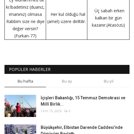
ki:İbadetiniz (duanız,
Üç sabah erken
imanınız) olmasa
Her kul öldüğü hal
kalkan bir gün
Rabbim size ne diye
(amel) üzere diriltilir.
kazanır.(Atasözü)
değer versin?
(Furkan-77)
POPÜLER HABERLER
Bu hafta
Bu ay
Bu yıl
İçişleri Bakanlığı, 15 Temmuz Demokrasi ve
Millî Birlik...
Tem 15, 2026
0
Büyükşehir, Elbistan Darende Caddesi’nde
Dönüşüm Başlattı