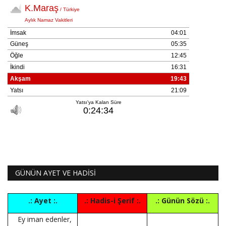
GÜNÜN AYET VE HADİSİ
.: Ayet :.
.: Hadis-i Şerif :.
.: Günün Sözü :.
Ey iman edenler,