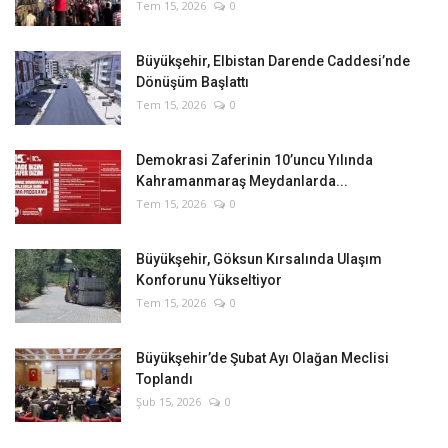
Tem 15, 2026
0
Büyükşehir, Elbistan Darende Caddesi’nde
Dönüşüm Başlattı
Tem 15, 2026
0
Demokrasi Zaferinin 10’uncu Yılında
Kahramanmaraş Meydanlarda...
Tem 15, 2026
0
Büyükşehir, Göksun Kırsalında Ulaşım
Konforunu Yükseltiyor
Tem 15, 2026
0
Büyükşehir’de Şubat Ayı Olağan Meclisi
Toplandı
Şub 15, 2026
0