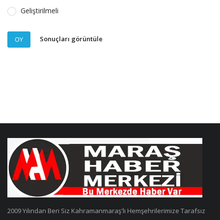
Geliştirilmeli
Sonuçları görüntüle
OY
2009 Yılından Beri Siz Kahramanmaraş'lı Hemşehrilerimize Tarafsız