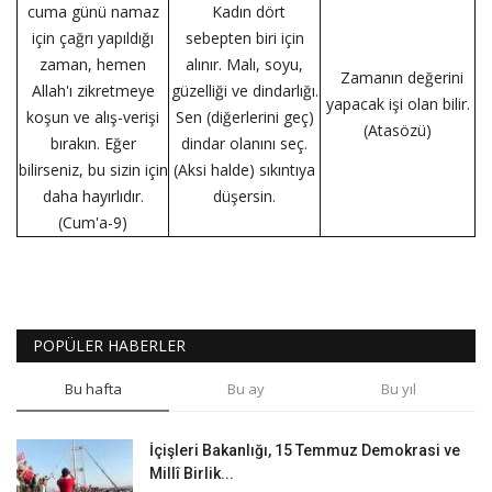
cuma günü namaz
Kadın dört
için çağrı yapıldığı
sebepten biri için
zaman, hemen
alınır. Malı, soyu,
Zamanın değerini
Allah'ı zikretmeye
güzelliği ve dindarlığı.
yapacak işi olan bilir.
koşun ve alış-verişi
Sen (diğerlerini geç)
(Atasözü)
bırakın. Eğer
dindar olanını seç.
bilirseniz, bu sizin için
(Aksi halde) sıkıntıya
daha hayırlıdır.
düşersin.
(Cum'a-9)
POPÜLER HABERLER
Bu hafta
Bu ay
Bu yıl
İçişleri Bakanlığı, 15 Temmuz Demokrasi ve
Millî Birlik...