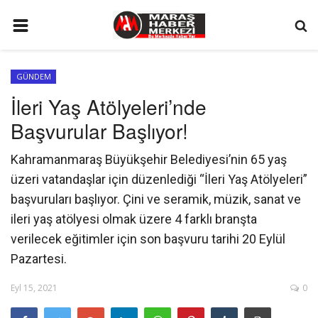
ANA SAYFA
GÜNDEM
GÜNDEM
İleri Yaş Atölyeleri’nde
SİYASET
Başvurular Başlıyor!
EKONOMİ
Kahramanmaraş Büyükşehir Belediyesi’nin 65 yaş
EĞİTİM
üzeri vatandaşlar için düzenlediği “İleri Yaş Atölyeleri”
SPOR
başvuruları başlıyor. Çini ve seramik, müzik, sanat ve
ileri yaş atölyesi olmak üzere 4 farklı branşta
İLETİŞİM
verilecek eğitimler için son başvuru tarihi 20 Eylül
KÜNYE
Pazartesi.
FOTO GALERİ
Eyl 15, 2021
0
KÜLTÜR SANAT