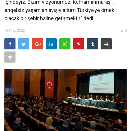
içindeyiz. Bizim vizyonumuz; Kahramanmaraş’ı,
SAĞLIK
engelsiz yaşam anlayışıyla tüm Türkiye’ye örnek
olacak bir şehir haline getirmektir” dedi.
FİRMA HABER
OTURUM AÇ
Kas 15, 2025
0
KAYIT