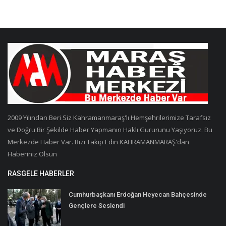
2009 Yılından Beri Siz Kahramanmaraş'lı Hemşehrilerimize Tarafsız
ve Doğru Bir Şekilde Haber Yapmanın Haklı Gururunu Yaşıyoruz. Bu
Merkezde Haber Var. Bizi Takip Edin KAHRAMANMARAŞ'dan
Haberiniz Olsun
RASGELE HABERLER
Cumhurbaşkanı Erdoğan Heyecan Bahçesinde
Gençlere Seslendi