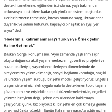
destek hizmetlerine, eğitimden istihdama, yaşlı bakımından
psikososyal desteklere kadar çok yönlü bir sistem oluşturduk.
Her bir hizmetin temelinde, bireyin onuruna saygı, ihtiyaçlarına
duyarlılık ve şehrin bütününü kapsayıcı bir eşitlik anlayışı yer
alıyor” dedi.
“Hedefimiz, Kahramanmaraş’ı Türkiye’ye Örnek Şehir
Haline Getirmek”
Başkan Görgel konuşmasını, “Aynı zamanda yaşlılarımız için
oluşturduğumuz aktif yaşam merkezleri, güvenli ev projeleri ve
huzur lokalleriyle; yaşamlarının ilerleyen dönemlerinde de
bireylerimizin yalnız kalmadığı, sosyal bağlarını koruduğu, sağlıklı
ve üretken yaşam sürdüğü bir şehir modeli geliştiriyoruz. Engelsiz
ulaşım sistemimiz, akıllı uygulamalarla desteklenen toplu taşıma
çözümlerimiz ve erişilebilir kentsel düzenlemelerimizle, engelleri
yalnızca bireylerin değil, şehrin omuzlarından kaldırmaya
çalışıyoruz. Çünkü biz biliyoruz ki, bir şehir en çok kimseyi geride
bırakmadığında güzeldir. Bugün Kahramanmaraş’ta attığımız her