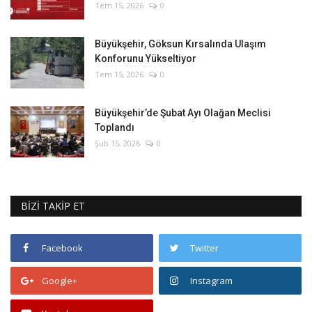
Tem 15, 2026
0
Büyükşehir, Göksun Kırsalında Ulaşım
Konforunu Yükseltiyor
Tem 15, 2026
0
Büyükşehir’de Şubat Ayı Olağan Meclisi
Toplandı
Şub 15, 2026
0
BİZİ TAKİP ET
Facebook
Twitter
Google+
Instagram