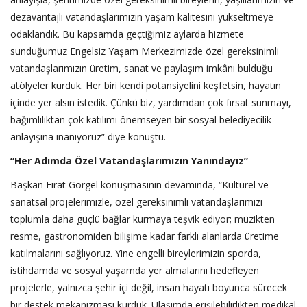
dezavantajlı vatandaşlarımızın yaşam kalitesini yükseltmeye
odaklandık. Bu kapsamda geçtiğimiz aylarda hizmete
sunduğumuz Engelsiz Yaşam Merkezimizde özel gereksinimli
vatandaşlarımızın üretim, sanat ve paylaşım imkânı bulduğu
atölyeler kurduk. Her biri kendi potansiyelini keşfetsin, hayatın
içinde yer alsın istedik. Çünkü biz, yardımdan çok fırsat sunmayı,
bağımlılıktan çok katılımı önemseyen bir sosyal belediyecilik
anlayışına inanıyoruz” diye konuştu.
“Her Adımda Özel Vatandaşlarımızın Yanındayız”
Başkan Fırat Görgel konuşmasının devamında, “Kültürel ve
sanatsal projelerimizle, özel gereksinimli vatandaşlarımızı
toplumla daha güçlü bağlar kurmaya teşvik ediyor; müzikten
resme, gastronomiden bilişime kadar farklı alanlarda üretime
katılmalarını sağlıyoruz. Yine engelli bireylerimizin sporda,
istihdamda ve sosyal yaşamda yer almalarını hedefleyen
projelerle, yalnızca şehir içi değil, insan hayatı boyunca sürecek
bir destek mekanizması kurduk. Ulaşımda erişilebilirlikten medikal