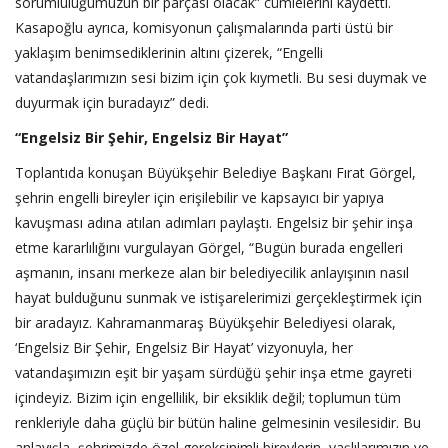
sorumluluğumuzun bir parçası olacak” cümlelerini kaydetti.
Kasapoğlu ayrıca, komisyonun çalışmalarında parti üstü bir
yaklaşım benimsediklerinin altını çizerek, “Engelli
vatandaşlarımızın sesi bizim için çok kıymetli. Bu sesi duymak ve
duyurmak için buradayız” dedi.
“Engelsiz Bir Şehir, Engelsiz Bir Hayat”
Toplantıda konuşan Büyükşehir Belediye Başkanı Fırat Görgel,
şehrin engelli bireyler için erişilebilir ve kapsayıcı bir yapıya
kavuşması adına atılan adımları paylaştı. Engelsiz bir şehir inşa
etme kararlılığını vurgulayan Görgel, “Bugün burada engelleri
aşmanın, insanı merkeze alan bir belediyecilik anlayışının nasıl
hayat bulduğunu sunmak ve istişarelerimizi gerçekleştirmek için
bir aradayız. Kahramanmaraş Büyükşehir Belediyesi olarak,
‘Engelsiz Bir Şehir, Engelsiz Bir Hayat’ vizyonuyla, her
vatandaşımızın eşit bir yaşam sürdüğü şehir inşa etme gayreti
içindeyiz. Bizim için engellilik, bir eksiklik değil; toplumun tüm
renkleriyle daha güçlü bir bütün haline gelmesinin vesilesidir. Bu
anlayışla, şehrimizde özel gereksinimli bireylerin, yaşlılarımızın ve