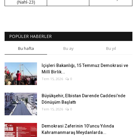
(Nahl-23)
POPÜLER HABERLER
Bu hafta
Bu ay
Bu yıl
İçişleri Bakanlığı, 15 Temmuz Demokrasi ve
Millî Birlik...
Tem 15, 2026
0
Büyükşehir, Elbistan Darende Caddesi’nde
Dönüşüm Başlattı
Tem 15, 2026
0
Demokrasi Zaferinin 10’uncu Yılında
Kahramanmaraş Meydanlarda...