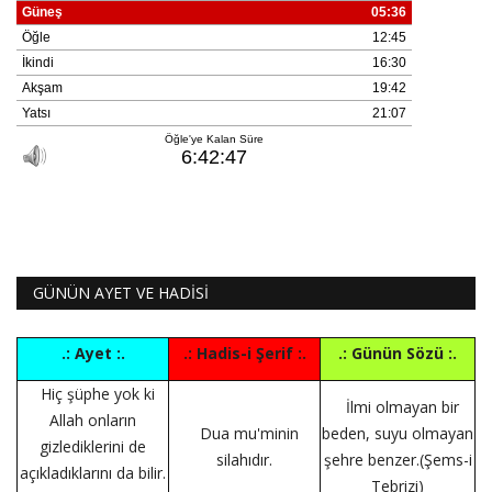
GÜNÜN AYET VE HADİSİ
.: Ayet :.
.: Hadis-i Şerif :.
.: Günün Sözü :.
Hiç şüphe yok ki
İlmi olmayan bir
Allah onların
Dua mu'minin
beden, suyu olmayan
gizlediklerini de
silahıdır.
şehre benzer.(Şems-i
açıkladıklarını da bilir.
Tebrizi)