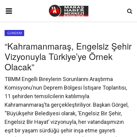
ANA SAYFA
GÜNDEM
GÜNDEM
“Kahramanmaraş, Engelsiz Şehir
SİYASET
Vizyonuyla Türkiye’ye Örnek
EKONOMİ
Olacak”
EĞİTİM
TBMM Engelli Bireylerin Sorunlarını Araştırma
SPOR
Komisyonu’nun Deprem Bölgesi İstişare Toplantısı,
11 şehirden temsilcilerin katılımıyla
İLETİŞİM
Kahramanmaraş’ta gerçekleştiriliyor. Başkan Görgel,
KÜNYE
“Büyükşehir Belediyesi olarak, ‘Engelsiz Bir Şehir,
FOTO GALERİ
Engelsiz Bir Hayat’ vizyonuyla, her vatandaşımızın
eşit bir yaşam sürdüğü şehir inşa etme gayreti
KÜLTÜR SANAT