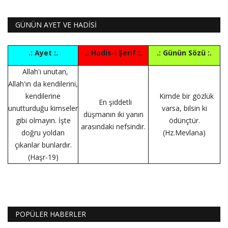
GÜNÜN AYET VE HADİSİ
.: Ayet :.
.: Hadis-i Şerif :.
.: Günün Sözü :.
Allah'ı unutan,
Allah'ın da kendilerini,
kendilerine
Kimde bir gözlük
En şiddetli
unutturduğu kimseler
varsa, bilsin ki
düşmanın iki yanın
gibi olmayın. İşte
ödünçtür.
arasındaki nefsindir.
doğru yoldan
(Hz.Mevlana)
çıkanlar bunlardır.
(Haşr-19)
POPÜLER HABERLER