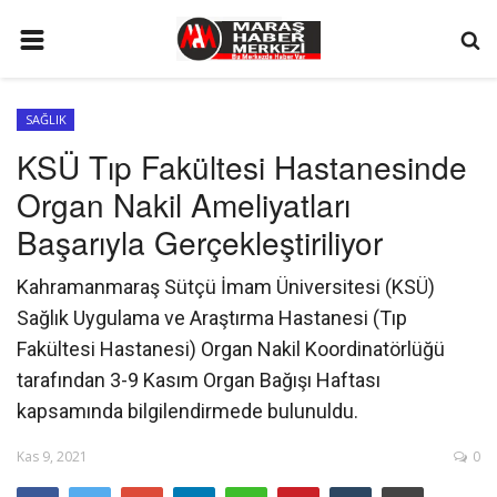
ANA SAYFA
SAĞLIK
GÜNDEM
KSÜ Tıp Fakültesi Hastanesinde
SİYASET
Organ Nakil Ameliyatları
EKONOMİ
Başarıyla Gerçekleştiriliyor
EĞİTİM
Kahramanmaraş Sütçü İmam Üniversitesi (KSÜ)
SPOR
Sağlık Uygulama ve Araştırma Hastanesi (Tıp
Fakültesi Hastanesi) Organ Nakil Koordinatörlüğü
İLETİŞİM
tarafından 3-9 Kasım Organ Bağışı Haftası
KÜNYE
kapsamında bilgilendirmede bulunuldu.
FOTO GALERİ
Kas 9, 2021
0
KÜLTÜR SANAT