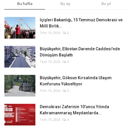
Bu hafta
Bu ay
Bu yıl
İçişleri Bakanlığı, 15 Temmuz Demokrasi ve
Millî Birlik...
Tem 15, 2026
0
Büyükşehir, Elbistan Darende Caddesi’nde
Dönüşüm Başlattı
Tem 15, 2026
0
Büyükşehir, Göksun Kırsalında Ulaşım
Konforunu Yükseltiyor
Tem 15, 2026
0
Demokrasi Zaferinin 10’uncu Yılında
Kahramanmaraş Meydanlarda...
Tem 15, 2026
0