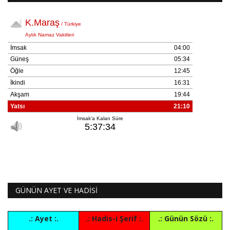
GÜNÜN AYET VE HADİSİ
.: Ayet :.
.: Hadis-i Şerif :.
.: Günün Sözü :.