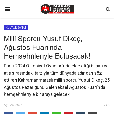
ANA SAYFA
KÜLTÜR SANAT
GÜNDEM
Milli Sporcu Yusuf Dikeç,
SİYASET
Ağustos Fuarı’nda
EKONOMİ
Hemşehrileriyle Buluşacak!
EĞİTİM
Paris 2024 Olimpiyat Oyunları’nda elde etiği başarı ve
SPOR
atış sırasındaki tarzıyla tüm dünyada adından söz
ettiren Kahramanmaraşlı milli sporcu Yusuf Dikeç, 25
İLETİŞİM
Ağustos Pazar günü Geleneksel Ağustos Fuarı’nda
KÜNYE
hemşehrileriyle bir araya gelecek.
FOTO GALERİ
Ağu 26, 2024
0
KÜLTÜR SANAT