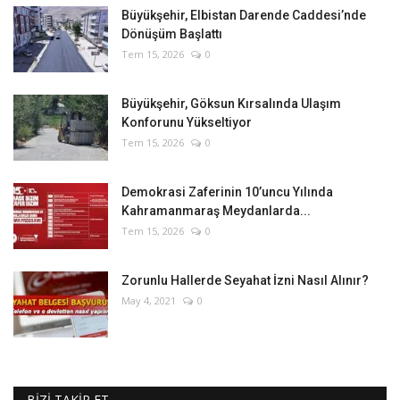
Büyükşehir, Elbistan Darende Caddesi’nde
Dönüşüm Başlattı
Tem 15, 2026
0
Büyükşehir, Göksun Kırsalında Ulaşım
Konforunu Yükseltiyor
Tem 15, 2026
0
Demokrasi Zaferinin 10’uncu Yılında
Kahramanmaraş Meydanlarda...
Tem 15, 2026
0
Zorunlu Hallerde Seyahat İzni Nasıl Alınır?
May 4, 2021
0
BİZİ TAKİP ET