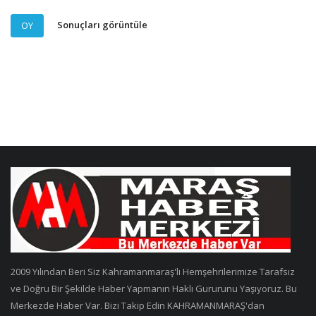
Sonuçları görüntüle
OY
2009 Yılından Beri Siz Kahramanmaraş'lı Hemşehrilerimize Tarafsız
ve Doğru Bir Şekilde Haber Yapmanın Haklı Gururunu Yaşıyoruz. Bu
Merkezde Haber Var. Bizi Takip Edin KAHRAMANMARAŞ'dan