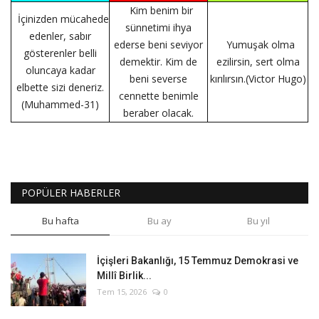
Kim benim bir
İçinizden mücahede
sünnetimi ihya
edenler, sabır
ederse beni seviyor
Yumuşak olma
gösterenler belli
demektir. Kim de
ezilirsin, sert olma
oluncaya kadar
beni severse
kırılırsın.(Victor Hugo)
elbette sizi deneriz.
cennette benimle
(Muhammed-31)
beraber olacak.
POPÜLER HABERLER
Bu hafta
Bu ay
Bu yıl
İçişleri Bakanlığı, 15 Temmuz Demokrasi ve
Millî Birlik...
Tem 15, 2026
0