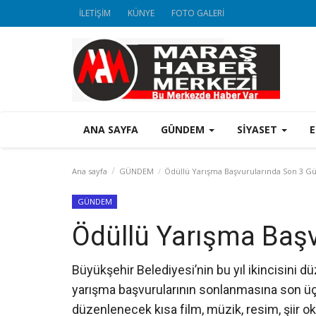
İLETİŞİM
KÜNYE
FOTO GALERİ
ANA SAYFA
GÜNDEM
SİYASET
Ana sayfa
GÜNDEM
Ödüllü Yarışma Başvurularında Son 3 Gü
GÜNDEM
Ödüllü Yarışma Başv
Büyükşehir Belediyesi’nin bu yıl ikincisini d
yarışma başvurularının sonlanmasına son üç g
düzenlenecek kısa film, müzik, resim, şiir