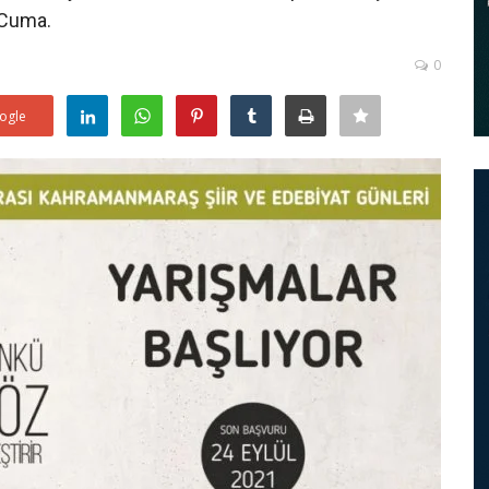
 Cuma.
0
ogle