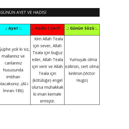
GÜNÜN AYET VE HADİSİ
.: Ayet :.
.: Hadis-i Şerif :.
.: Günün Sözü :.
Kim Allah Teala
için sever, Allah
Şüphe yok ki siz,
Teala için buğuz
mallarınız ve
eder, Allah Teala
Yumuşak olma
canlarınız
için verir ve Allah
ezilirsin, sert olma
hususunda
Teala için
kırılırsın.(Victor
imtihan
(kötülüğe) engel
Hugo)
lacaksınız...(Al-i
olursa muhakkak
İmran-186)
ki iman kemale
ermiştir.