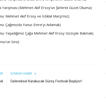
ma Yarışması (Mehmet Akif Ersoy’un Şiirlerini Güzel Okuma)
u: Mehmet Akif Ersoy ve İstiklal Marşı’mız)
nu: Çağımızda Yunus Emre’yi Anlamak)
onu: Yaşadığımız Çağa Mehmet Akif Ersoy Gözüyle Bakmak)
unus’un Sesi)
ER
SONRAKI HABER
dı
Geleneksel Karakucak Güreş Festivali Başlıyor!