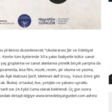
ıl ikincisi düzenlenecek “Uluslararası Şiir ve Edebiyat
 Kentin tüm ilçelerinde 30’a yakın faaliyetle kültür sanat
ı yaş gruplarına ve sanat alanlarına yönelik birçok yarışma da
kapsamında, kısa film, müzik, resim, şiir okuma ve yazma,
rde Âşık Mahzuni Şerif, Mehmet Akif Ersoy, Yunus Emre gibi
ak. İlkokul, ortaokul, lise, yetişkin ve yabancı uyruklu
tarih ise 24 Eylül Cuma olarak belirlendi. Üç gün sonra
kkındaki detaylı bilgiye www.kmedebiyatgunleri.com adresi