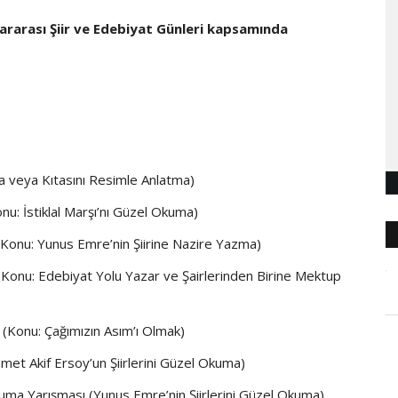
ararası Şiir ve Edebiyat Günleri kapsamında
ra veya Kıtasını Resimle Anlatma)
onu: İstiklal Marşı’nı Güzel Okuma)
 (Konu: Yunus Emre’nin Şiirine Nazire Yazma)
(Konu: Edebiyat Yolu Yazar ve Şairlerinden Birine Mektup
(Konu: Çağımızın Asım’ı Olmak)
met Akif Ersoy’un Şiirlerini Güzel Okuma)
kuma Yarışması (Yunus Emre’nin Şiirlerini Güzel Okuma)