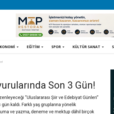
EKONOMİ
EĞİTİM
SPOR
KÜLTÜR SANAT
n!
urularında Son 3 Gün!
üzenleyeceği “Uluslararası Şiir ve Edebiyat Günleri”
ün kaldı. Farklı yaş gruplarına yönelik
 okuma ve yazma, deneme ve mektup dâhil birçok