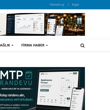
Oturum aç
/
Kayıt
SAĞLIK
FİRMA HABER