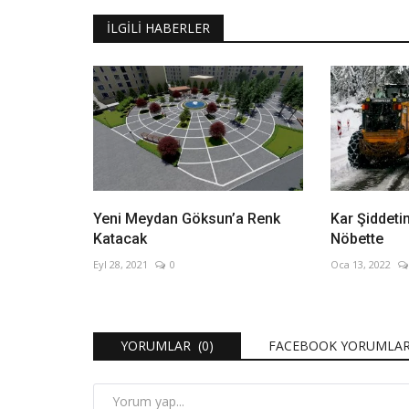
İLGILI HABERLER
Yeni Meydan Göksun’a Renk
Kar Şiddetin
Katacak
Nöbette
Eyl 28, 2021
0
Oca 13, 2022
YORUMLAR (0)
FACEBOOK YORUMLAR