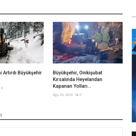
i Artırdı Büyükşehir
Büyükşehir, Onikişubat
Kırsalında Heyelandan
Kapanan Yolları...
0
Ağu 26, 2024
0
I