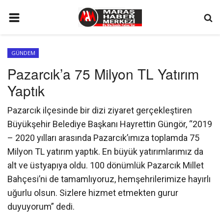
ANA SAYFA
GÜNDEM
GÜNDEM
Pazarcık’a 75 Milyon TL Yatırım
SİYASET
Yaptık
EKONOMİ
Pazarcık ilçesinde bir dizi ziyaret gerçekleştiren
EĞİTİM
Büyükşehir Belediye Başkanı Hayrettin Güngör, “2019
SPOR
– 2020 yılları arasında Pazarcık’ımıza toplamda 75
Milyon TL yatırım yaptık. En büyük yatırımlarımız da
İLETİŞİM
alt ve üstyapıya oldu. 100 dönümlük Pazarcık Millet
KÜNYE
Bahçesi’ni de tamamlıyoruz, hemşehrilerimize hayırlı
uğurlu olsun. Sizlere hizmet etmekten gurur
FOTO GALERİ
duyuyorum” dedi.
KÜLTÜR SANAT