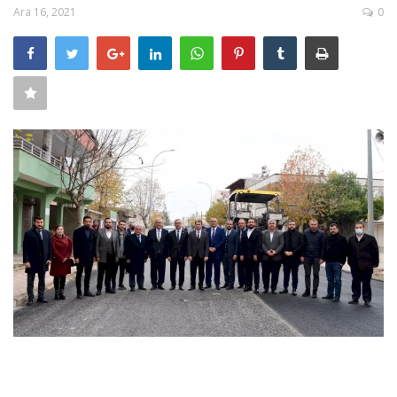
Ara 16, 2021
0
SAĞLIK
FİRMA HABER
OTURUM AÇ
KAYIT