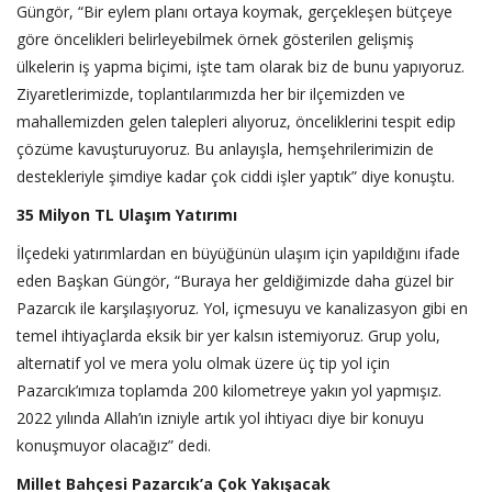
Güngör, “Bir eylem planı ortaya koymak, gerçekleşen bütçeye
göre öncelikleri belirleyebilmek örnek gösterilen gelişmiş
ülkelerin iş yapma biçimi, işte tam olarak biz de bunu yapıyoruz.
Ziyaretlerimizde, toplantılarımızda her bir ilçemizden ve
mahallemizden gelen talepleri alıyoruz, önceliklerini tespit edip
çözüme kavuşturuyoruz. Bu anlayışla, hemşehrilerimizin de
destekleriyle şimdiye kadar çok ciddi işler yaptık” diye konuştu.
35 Milyon TL Ulaşım Yatırımı
İlçedeki yatırımlardan en büyüğünün ulaşım için yapıldığını ifade
eden Başkan Güngör, “Buraya her geldiğimizde daha güzel bir
Pazarcık ile karşılaşıyoruz. Yol, içmesuyu ve kanalizasyon gibi en
temel ihtiyaçlarda eksik bir yer kalsın istemiyoruz. Grup yolu,
alternatif yol ve mera yolu olmak üzere üç tip yol için
Pazarcık’ımıza toplamda 200 kilometreye yakın yol yapmışız.
2022 yılında Allah’ın izniyle artık yol ihtiyacı diye bir konuyu
konuşmuyor olacağız” dedi.
Millet Bahçesi Pazarcık’a Çok Yakışacak