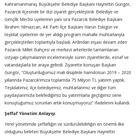
Kahramanmaraş Büyükşehir Belediye Başkanı Hayrettin Güngör,
Pazarcık ilçesinde bir dizi ziyaret gerçekleştirdi. Belediye ve
Gençlik Meclisi üyelerinin yanı sıra Pazarcık Belediye Başkanı
İbrahim Yılmazcan, AK Parti İlçe Başkanı Harun Eskigün ve
teşkilat üyelerinin de yer aldığı program mahalle muhtarlarıyla
gerçekleştirilen toplantıyla başladı. Ardından inşası devam eden
Pazarcık Millet Bahçesi ve merkezi arterlerde tamamlanan
üstyapı çalışmalarının incelemesiyle süren ziyaretlerde, esnaf ve
vatandaşlarla bir araya gelindi. Ziyarette konuşan Başkan
Güngör, “Oluşturduğumuz mali disiplinle hamdolsun 2019 – 2020
yıllarında Pazarcık’ımıza toplamda 75 Milyon TL yatırım yaptık.
Teşkilatımız, ilçe belediyemiz, muhtarlarımız ve diğer tüm
paydaşlarımızla belirlediğimiz bu yatırımlarla geçtiğimiz sene
konuştuğumuz sorunları artık konuşmuyoruz” ifadelerini kullandı.
Şeffaf Yönetim Anlayışı
Yerel yönetimde şeffaflığın ve sürdürülebilirliğin en önemli ilke
olduğunu belirten Büyükşehir Belediye Başkanı Hayrettin