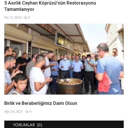
5 Asırlık Ceyhan Köprüsü’nün Restorasyonu
Tamamlanıyor
Eki 11, 2025
0
Birlik ve Beraberliğimiz Daim Olsun
Ağu 26, 2021
0
YORUMLAR (0)