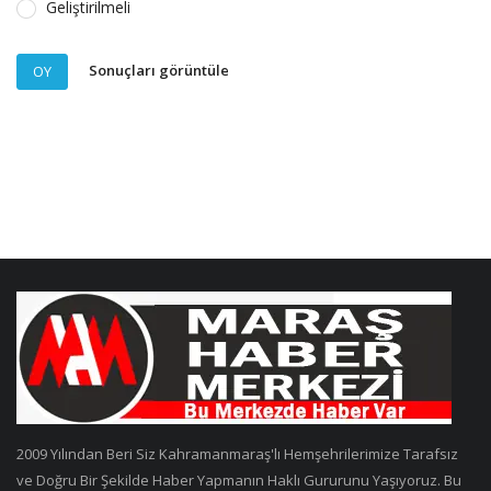
Geliştirilmeli
Sonuçları görüntüle
OY
2009 Yılından Beri Siz Kahramanmaraş'lı Hemşehrilerimize Tarafsız
ve Doğru Bir Şekilde Haber Yapmanın Haklı Gururunu Yaşıyoruz. Bu