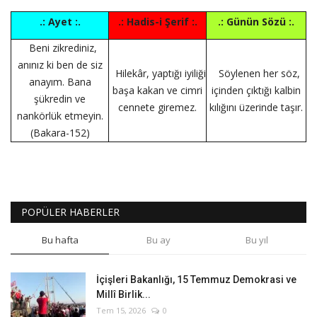
.: Ayet :.
.: Hadis-i Şerif :.
.: Günün Sözü :.
Beni zikrediniz,
anınız ki ben de siz
Hilekâr, yaptığı iyiliği
Söylenen her söz,
anayım. Bana
başa kakan ve cimri
içinden çıktığı kalbin
şükredin ve
cennete giremez.
kılığını üzerinde taşır.
nankörlük etmeyin.
(Bakara-152)
POPÜLER HABERLER
Bu hafta
Bu ay
Bu yıl
İçişleri Bakanlığı, 15 Temmuz Demokrasi ve
Millî Birlik...
Tem 15, 2026
0