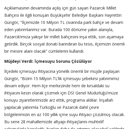
Açıklamasının devamında açılış için gün sayan Pazarcık Millet
Bahçesi ile ilgili konuşan Büyükşehir Belediye Başkanı Hayrettin
Güngör, “İlçemizde 10 Milyon TL civarında park bahçe ve devam
eden yatırımlarımız var. Burada 100 dönüme yakın alanıyla,
Pazarcık’ımıza yakışır bir millet bahçesini inşa ettik, son aşamaya
getirdik. Birçok sosyal donatı barındıran bu tesis, ilçemizin önemli
bir mesire alanı olacak” cümlelerini kullandı.
Müjdeyi Verdi: İçmesuyu Sorunu Çözülüyor
İlçedeki içmesuyu ihtiyacına yönelik önemli bir müjde paylaşan
Güngör, “Bizim 15 Milyon TL’lik içmesuyu şebekesi yatırımımız
devam ediyor. Hem ilçe merkezinde hem de kırsaldaki su
ihtiyacını kesin olarak çözmek için DSİ Genel Müdürlüğü’müze
konuyu ziyaretlerimizde arz ettik, programa aldılar. İnşallah
yapılacak yatırımla Türkoğlu ve Pazarcık dahil çevre
bölgelerimizin en az 100 yıllık içme suyu ihtiyacı çözülmüş olacak.
Bu sene 28 mahallemizde altyapı ihtiyaçlarını muhtelif
çalışmalarla karşıladık, bunları daha da artırmış olacağız” şeklinde