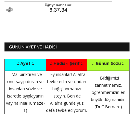
GÜNÜN AYET VE HADİSİ
.: Ayet :.
.: Hadis-i Şerif :.
.: Günün Sözü :.
Mal biriktiren ve
Ey insanlar! Allah'a
Bildiğimizi
onu sayıp duran ve
tevbe edin ve ondan
zannetmemiz,
insanları sözle ve
bağışlanmanızı
öğrenmemizin en
işaretle ayıplayanın
isteyin. Ben de
büyük düşmanıdır.
vay haline!(Hümeze-
Allah'a günde yüz
(Dr.C.Bernard)
1)
defa tevbe ediyorum.