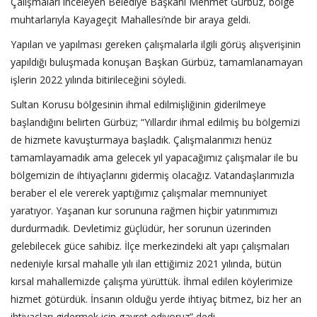
Çalışmaları inceleyen Belediye Başkanı Mehmet Gürbüz, bölge
muhtarlarıyla Kayageçit Mahallesi’nde bir araya geldi.
Yapılan ve yapılması gereken çalışmalarla ilgili görüş alışverişinin
yapıldığı buluşmada konuşan Başkan Gürbüz, tamamlanamayan
işlerin 2022 yılında bitirileceğini söyledi.
Sultan Korusu bölgesinin ihmal edilmişliğinin giderilmeye
başlandığını belirten Gürbüz; “Yıllardır ihmal edilmiş bu bölgemizi
de hizmete kavuşturmaya başladık. Çalışmalarımızı henüz
tamamlayamadık ama gelecek yıl yapacağımız çalışmalar ile bu
bölgemizin de ihtiyaçlarını gidermiş olacağız. Vatandaşlarımızla
beraber el ele vererek yaptığımız çalışmalar memnuniyet
yaratıyor. Yaşanan kur sorununa rağmen hiçbir yatırımımızı
durdurmadık. Devletimiz güçlüdür, her sorunun üzerinden
gelebilecek güce sahibiz. İlçe merkezindeki alt yapı çalışmaları
nedeniyle kırsal mahalle yılı ilan ettiğimiz 2021 yılında, bütün
kırsal mahallemizde çalışma yürüttük. İhmal edilen köylerimize
hizmet götürdük. İnsanın olduğu yerde ihtiyaç bitmez, biz her an
ihtiyaçları gidermek için gayret ediyoruz” dedi.