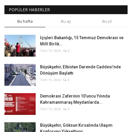
POPÜLER HABERLER
Bu hafta
Bu ay
Bu yıl
İçişleri Bakanlığı, 15 Temmuz Demokrasi ve
Millî Birlik...
Tem 15, 2026
0
Büyükşehir, Elbistan Darende Caddesi’nde
Dönüşüm Başlattı
Tem 15, 2026
0
Demokrasi Zaferinin 10’uncu Yılında
Kahramanmaraş Meydanlarda...
Tem 15, 2026
0
Büyükşehir, Göksun Kırsalında Ulaşım
Konforunu Yükseltiyor