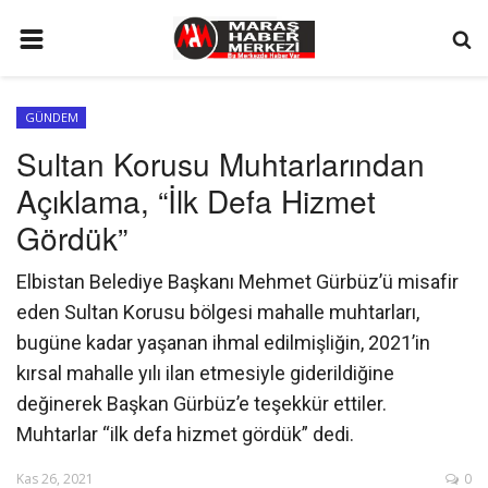
ANA SAYFA
GÜNDEM
GÜNDEM
Sultan Korusu Muhtarlarından
SİYASET
Açıklama, “İlk Defa Hizmet
EKONOMİ
Gördük”
EĞİTİM
Elbistan Belediye Başkanı Mehmet Gürbüz’ü misafir
SPOR
eden Sultan Korusu bölgesi mahalle muhtarları,
bugüne kadar yaşanan ihmal edilmişliğin, 2021’in
İLETİŞİM
kırsal mahalle yılı ilan etmesiyle giderildiğine
KÜNYE
değinerek Başkan Gürbüz’e teşekkür ettiler.
FOTO GALERİ
Muhtarlar “ilk defa hizmet gördük” dedi.
KÜLTÜR SANAT
Kas 26, 2021
0