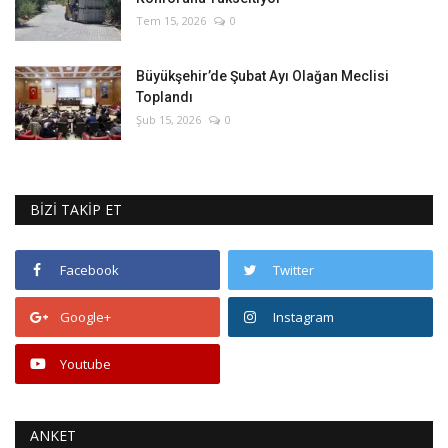
Tem 15, 2026
0
Büyükşehir’de Şubat Ayı Olağan Meclisi
Toplandı
Şub 15, 2026
0
BİZİ TAKİP ET
Facebook
Twitter
Google+
Instagram
Youtube
ANKET