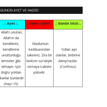
GÜNÜN AYET VE HADİSİ
.: Ayet :.
.: Hadis-i Şerif :.
.: Günün Sözü :.
Allah'ı unutan,
Allah'ın da
kendilerini,
Mazlumun
kendilerine
bedduasından
Yolları ayrı
unutturduğu
sakınınız. Zira bir
olanlar, birbirine
kimseler gibi
kıvılcım sür'atiyle
danışmazlar.
olmayın. İşte
semaya icabete
(Conficius)
doğru yoldan
yükselir.
ıkanlar bunlardır.
(Haşr-19)