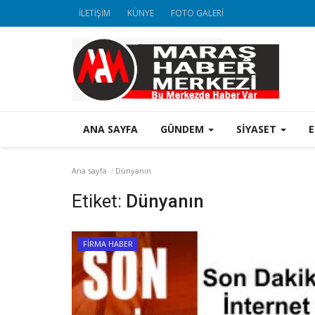
İLETİŞİM
KÜNYE
FOTO GALERİ
ANA SAYFA
GÜNDEM
SİYASET
Ana sayfa
Dünyanın
Etiket:
Dünyanın
FİRMA HABER