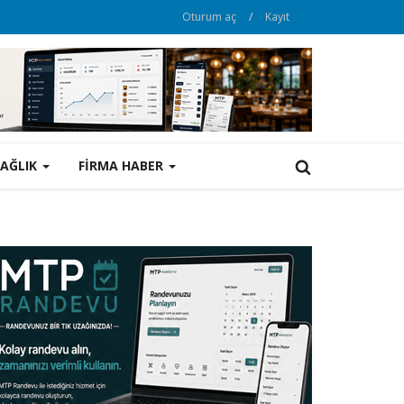
Oturum aç
/
Kayıt
SAĞLIK
FİRMA HABER