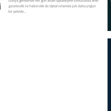
Dünya genelinde her gün artan dijitalleşme sonucunda artık
gazetecilik ve habercilik de dijital ortamda çok daha yoğun
bir şekilde...