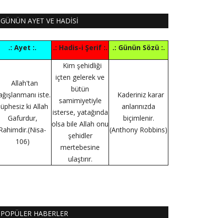
GÜNÜN AYET VE HADİSİ
.: Ayet :.
.: Hadis-i Şerif :.
.: Günün Sözü :.
Kim şehidliği
içten gelerek ve
Allah'tan
bütün
ağışlanmanı iste.
Kaderiniz karar
samimiyetiyle
üphesiz ki Allah
anlarınızda
isterse, yatağında
Gafurdur,
biçimlenir.
olsa bile Allah onu
Rahimdir.(Nisa-
(Anthony Robbins)
şehidler
106)
mertebesine
ulaştırır.
POPÜLER HABERLER