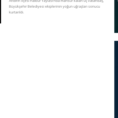
Andırın İlçesi Halbur Yaylası’nda mahsur kalan üç vatandaş,
Büyükşehir Belediyesi ekiplerinin yoğun uğraşları sonucu
kurtarıldı.