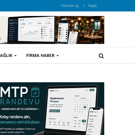
Oturum aç
/
Kayıt
SAĞLIK
FİRMA HABER