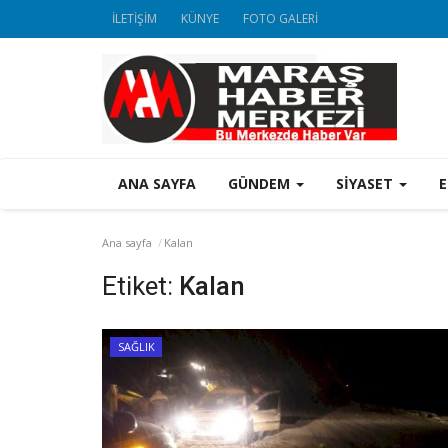
İLETİŞİM
KÜNYE
FOTO GALERİ
ANA SAYFA
GÜNDEM
SİYASET
Ana sayfa
Kalan
Etiket:
Kalan
SAĞLIK