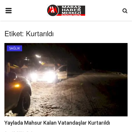
ANA SAYFA
Etiket:
Kurtarıldı
GÜNDEM
SİYASET
SAĞLIK
EKONOMİ
EĞİTİM
SPOR
İLETİŞİM
KÜNYE
FOTO GALERİ
Yaylada Mahsur Kalan Vatandaşlar Kurtarıldı
KÜLTÜR SANAT