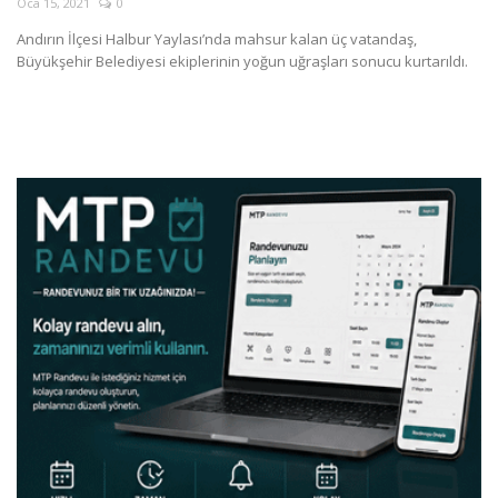
Oca 15, 2021
0
SAĞLIK
Andırın İlçesi Halbur Yaylası’nda mahsur kalan üç vatandaş,
Büyükşehir Belediyesi ekiplerinin yoğun uğraşları sonucu kurtarıldı.
FİRMA HABER
OTURUM AÇ
KAYIT