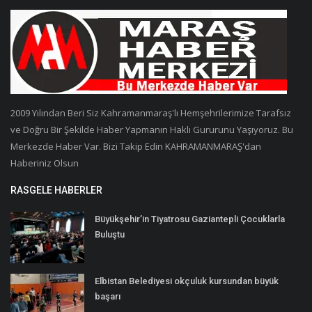
2009 Yılından Beri Siz Kahramanmaraş'lı Hemşehrilerimize Tarafsız
ve Doğru Bir Şekilde Haber Yapmanın Haklı Gururunu Yaşıyoruz. Bu
Merkezde Haber Var. Bizi Takip Edin KAHRAMANMARAŞ'dan
Haberiniz Olsun
RASGELE HABERLER
Büyükşehir’in Tiyatrosu Gaziantepli Çocuklarla
Buluştu
Elbistan Belediyesi okçuluk kursundan büyük
başarı