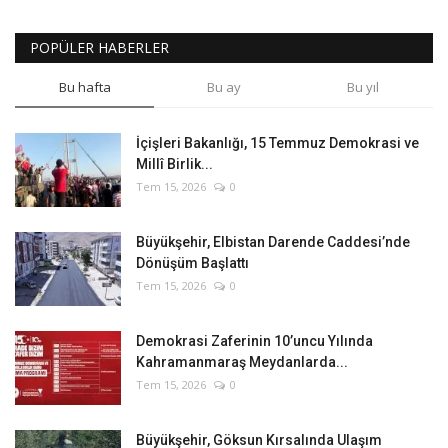
POPÜLER HABERLER
Bu hafta
Bu ay
Bu yıl
İçişleri Bakanlığı, 15 Temmuz Demokrasi ve
Millî Birlik...
Tem 15, 2026
0
Büyükşehir, Elbistan Darende Caddesi’nde
Dönüşüm Başlattı
Tem 15, 2026
0
Demokrasi Zaferinin 10’uncu Yılında
Kahramanmaraş Meydanlarda...
Tem 15, 2026
0
Büyükşehir, Göksun Kırsalında Ulaşım