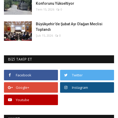
Konforunu Yükseltiyor
Tem 15, 2026
0
Büyükşehir’de Şubat Ayı Olağan Meclisi
Toplandı
Şub 15, 2026
0
BİZİ TAKİP ET
Facebook
Twitter
Google+
Instagram
Youtube