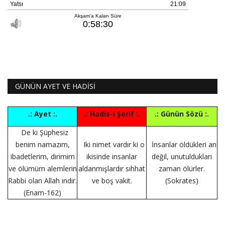
GÜNÜN AYET VE HADİSİ
.: Ayet :.
.: Hadis-i Şerif :.
.: Günün Sözü :.
De ki Şüphesiz
benim namazım,
Iki nimet vardır ki o
İnsanlar öldükleri an
ibadetlerim, dirimim
ikisinde insanlar
değil, unutuldukları
ve ölümüm alemlerin
aldanmışlardır sıhhat
zaman ölürler.
Rabbi olan Allah ındır.
ve boş vakit.
(Sokrates)
(Enam-162)