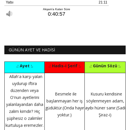
GÜNÜN AYET VE HADİSİ
.: Ayet :.
.: Hadis-i Şerif :.
.: Günün Sözü :.
Allah'a karşı yalan
uydurup iftira
düzenden veya
Besmele ile
Kusuru kendisine
O'nun ayetlerini
başlanmayan her iş
söylenmeyen adam,
yalanlayandan daha
güdüktür.(Onda hayır
ayıbı hüner sanır.(Sadi
zalim kimdir? Hiç
yoktur.)
Şiraz-i)
şüphesiz o zalimler
kurtuluşa eremezler.