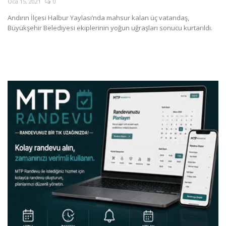
Oca 15, 2021
0
SAĞLIK
Andırın İlçesi Halbur Yaylası’nda mahsur kalan üç vatandaş,
Büyükşehir Belediyesi ekiplerinin yoğun uğraşları sonucu kurtarıldı.
FİRMA HABER
OTURUM AÇ
KAYIT