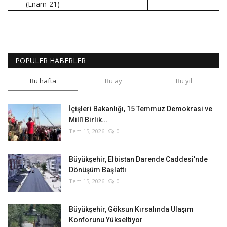
(Enam-21)
POPÜLER HABERLER
Bu hafta
Bu ay
Bu yıl
İçişleri Bakanlığı, 15 Temmuz Demokrasi ve
Millî Birlik...
Tem 15, 2026
0
Büyükşehir, Elbistan Darende Caddesi’nde
Dönüşüm Başlattı
Tem 15, 2026
0
Büyükşehir, Göksun Kırsalında Ulaşım
Konforunu Yükseltiyor