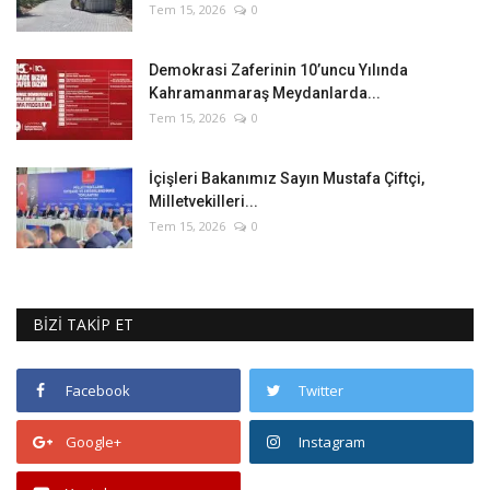
Tem 15, 2026
0
Demokrasi Zaferinin 10’uncu Yılında
Kahramanmaraş Meydanlarda...
Tem 15, 2026
0
İçişleri Bakanımız Sayın Mustafa Çiftçi,
Milletvekilleri...
Tem 15, 2026
0
BİZİ TAKİP ET
Facebook
Twitter
Google+
Instagram