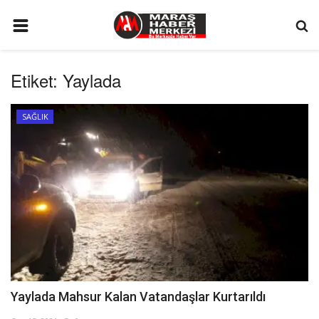
ANA SAYFA
Etiket:
Yaylada
GÜNDEM
SİYASET
SAĞLIK
EKONOMİ
EĞİTİM
SPOR
İLETİŞİM
KÜNYE
FOTO GALERİ
Yaylada Mahsur Kalan Vatandaşlar Kurtarıldı
KÜLTÜR SANAT