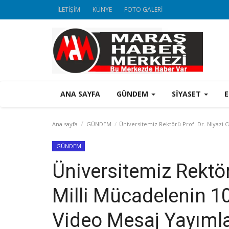
İLETİŞİM
KÜNYE
FOTO GALERİ
ANA SAYFA
GÜNDEM
SİYASET
Ana sayfa
GÜNDEM
Üniversitemiz Rektörü Prof. Dr. Niyazi C
GÜNDEM
Üniversitemiz Rektör
Milli Mücadelenin 10
Video Mesaj Yayıml