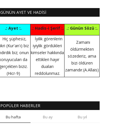
GÜNÜN AYET VE HADİSİ
.: Ayet :.
.: Hadis-i Şerif :.
.: Günün Sözü :.
Hiç şüphesiz,
İyilik görenlerin
Zamanı
ikri (Kur'an'ı) biz
iyiylik gördükleri
öldürmekten
ndirdik biz; onun
kimseler hakkında
sözederiz, ama
koruyucuları da
ettikleri hayır
bizi öldüren
gerçekten biziz.
duaları
zamandır.(A.Allais)
(Hicr-9)
reddolunmaz.
POPÜLER HABERLER
Bu hafta
Bu ay
Bu yıl