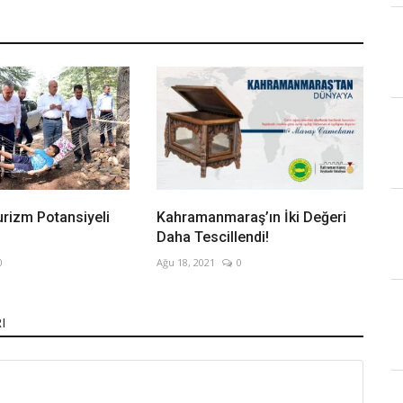
urizm Potansiyeli
Kahramanmaraş’ın İki Değeri
Daha Tescillendi!
0
Ağu 18, 2021
0
I