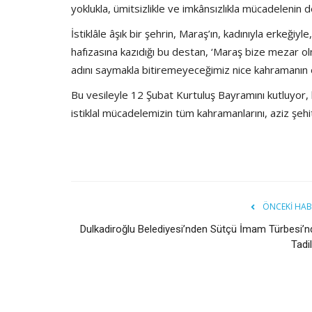
yoklukla, ümitsizlikle ve imkânsızlıkla mücadelenin d
İstiklâle âşık bir şehrin, Maraş’ın, kadınıyla erkeğiyl
hafızasına kazıdığı bu destan, ‘Maraş bize mezar 
adını saymakla bitiremeyeceğimiz nice kahramanın eme
Bu vesileyle 12 Şubat Kurtuluş Bayramını kutluyor, 
istiklal mücadelemizin tüm kahramanlarını, aziz şeh
ÖNCEKI HAB
Dulkadiroğlu Belediyesi’nden Sütçü İmam Türbesi’n
Tadi