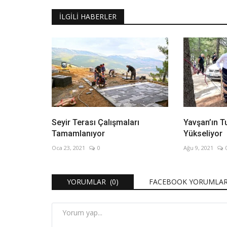
İLGILI HABERLER
Seyir Terası Çalışmaları
Yavşan’ın T
Tamamlanıyor
Yükseliyor
Oca 23, 2021
0
Ağu 9, 2021
YORUMLAR (0)
FACEBOOK YORUMLAR