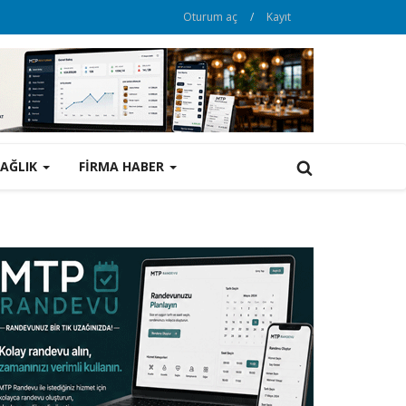
Oturum aç
/
Kayıt
SAĞLIK
FİRMA HABER