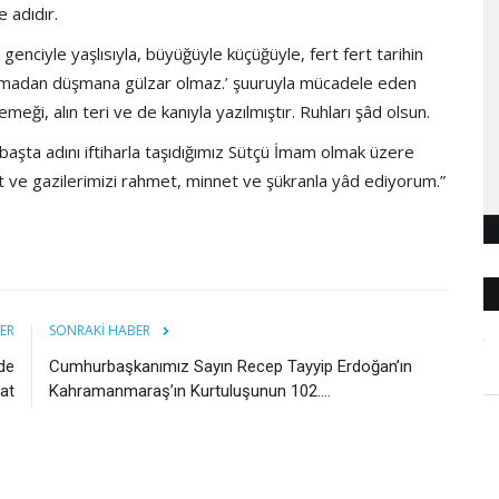
e adıdır.
e, genciyle yaşlısıyla, büyüğüyle küçüğüyle, fert fert tarihin
olmadan düşmana gülzar olmaz.’ şuuruyla mücadele eden
ği, alın teri ve de kanıyla yazılmıştır. Ruhları şâd olsun.
başta adını iftiharla taşıdığımız Sütçü İmam olmak üzere
it ve gazilerimizi rahmet, minnet ve şükranla yâd ediyorum.”
ER
SONRAKI HABER
de
Cumhurbaşkanımız Sayın Recep Tayyip Erdoğan’ın
lat
Kahramanmaraş’ın Kurtuluşunun 102....