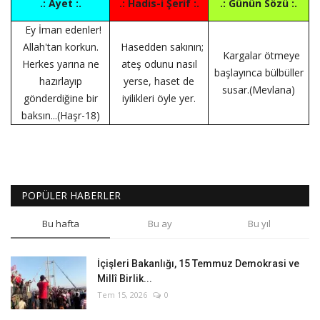
.: Ayet :.
.: Hadis-i Şerif :.
.: Günün Sözü :.
Ey İman edenler!
Allah'tan korkun.
Hasedden sakının;
Kargalar ötmeye
Herkes yarına ne
ateş odunu nasıl
başlayınca bülbüller
hazırlayıp
yerse, haset de
susar.(Mevlana)
gönderdiğine bir
iyilikleri öyle yer.
baksın...(Haşr-18)
POPÜLER HABERLER
Bu hafta
Bu ay
Bu yıl
İçişleri Bakanlığı, 15 Temmuz Demokrasi ve
Millî Birlik...
Tem 15, 2026
0