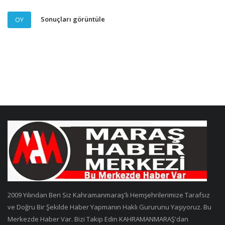
Sonuçları görüntüle
OY
2009 Yılından Beri Siz Kahramanmaraş'lı Hemşehrilerimize Tarafsız
ve Doğru Bir Şekilde Haber Yapmanın Haklı Gururunu Yaşıyoruz. Bu
Merkezde Haber Var. Bizi Takip Edin KAHRAMANMARAŞ'dan