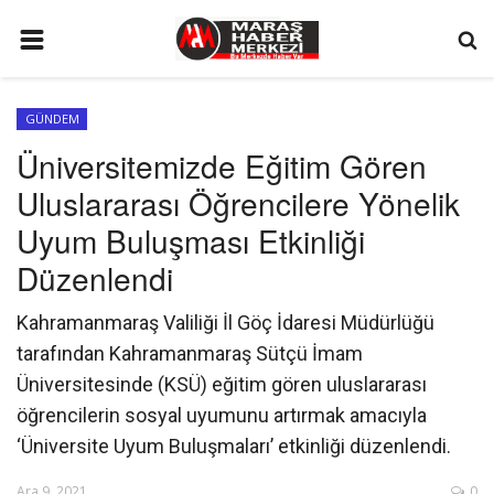
ANA SAYFA
GÜNDEM
GÜNDEM
Üniversitemizde Eğitim Gören
SİYASET
Uluslararası Öğrencilere Yönelik
EKONOMİ
Uyum Buluşması Etkinliği
EĞİTİM
Düzenlendi
SPOR
Kahramanmaraş Valiliği İl Göç İdaresi Müdürlüğü
İLETİŞİM
tarafından Kahramanmaraş Sütçü İmam
Üniversitesinde (KSÜ) eğitim gören uluslararası
KÜNYE
öğrencilerin sosyal uyumunu artırmak amacıyla
FOTO GALERİ
‘Üniversite Uyum Buluşmaları’ etkinliği düzenlendi.
KÜLTÜR SANAT
Ara 9, 2021
0