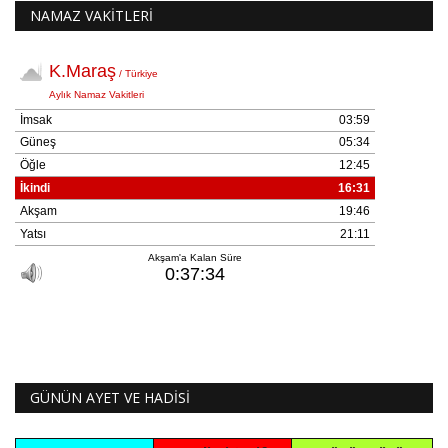
NAMAZ VAKİTLERİ
GÜNÜN AYET VE HADİSİ