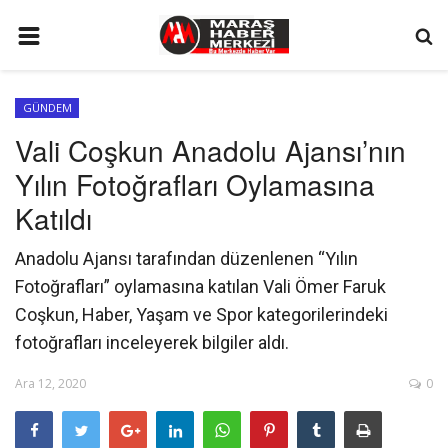
ANA SAYFA
GÜNDEM
GÜNDEM
Vali Coşkun Anadolu Ajansı’nın
SİYASET
Yılın Fotoğrafları Oylamasına
EKONOMİ
Katıldı
EĞİTİM
Anadolu Ajansı tarafından düzenlenen “Yılın
SPOR
Fotoğrafları” oylamasına katılan Vali Ömer Faruk
Coşkun, Haber, Yaşam ve Spor kategorilerindeki
İLETİŞİM
fotoğrafları inceleyerek bilgiler aldı.
KÜNYE
Ara 12, 2020
0
FOTO GALERİ
KÜLTÜR SANAT