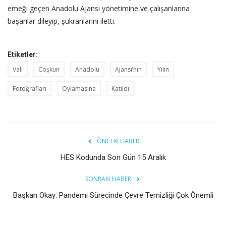
emeği geçen Anadolu Ajansı yönetimine ve çalışanlarına
başarılar dileyip, şükranlarını iletti.
Etiketler:
Vali
Coşkun
Anadolu
Ajansı’nın
Yılın
Fotoğrafları
Oylamasına
Katıldı
ÖNCEKI HABER
HES Kodunda Son Gün 15 Aralık
SONRAKI HABER
Başkan Okay: Pandemi Sürecinde Çevre Temizliği Çok Önemli