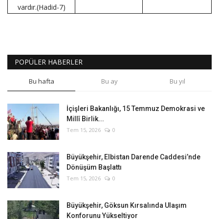
vardır.(Hadid-7)
POPÜLER HABERLER
Bu hafta
Bu ay
Bu yıl
İçişleri Bakanlığı, 15 Temmuz Demokrasi ve
Millî Birlik...
Tem 15, 2026
0
Büyükşehir, Elbistan Darende Caddesi’nde
Dönüşüm Başlattı
Tem 15, 2026
0
Büyükşehir, Göksun Kırsalında Ulaşım
Konforunu Yükseltiyor