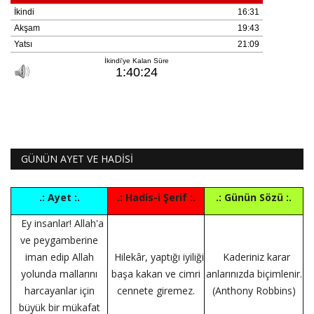
GÜNÜN AYET VE HADİSİ
.: Ayet :.
.: Hadis-i Şerif :.
.: Günün Sözü :.
Ey insanlar! Allah'a
ve peygamberine
iman edip Allah
Hilekâr, yaptığı iyiliği
Kaderiniz karar
yolunda mallarını
başa kakan ve cimri
anlarınızda biçimlenir.
harcayanlar için
cennete giremez.
(Anthony Robbins)
büyük bir mükafat