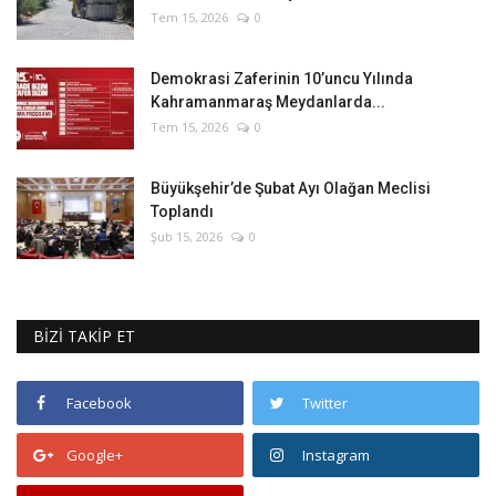
Tem 15, 2026
0
Demokrasi Zaferinin 10’uncu Yılında
Kahramanmaraş Meydanlarda...
Tem 15, 2026
0
Büyükşehir’de Şubat Ayı Olağan Meclisi
Toplandı
Şub 15, 2026
0
BİZİ TAKİP ET
Facebook
Twitter
Google+
Instagram