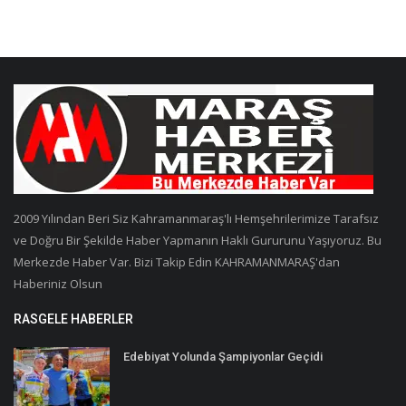
2009 Yılından Beri Siz Kahramanmaraş'lı Hemşehrilerimize Tarafsız
ve Doğru Bir Şekilde Haber Yapmanın Haklı Gururunu Yaşıyoruz. Bu
Merkezde Haber Var. Bizi Takip Edin KAHRAMANMARAŞ'dan
Haberiniz Olsun
RASGELE HABERLER
Edebiyat Yolunda Şampiyonlar Geçidi