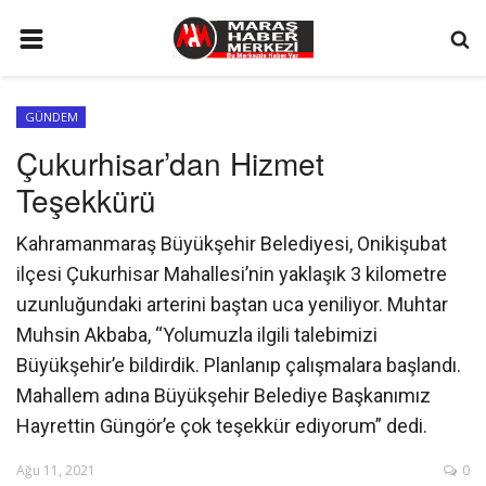
ANA SAYFA
GÜNDEM
GÜNDEM
Çukurhisar’dan Hizmet
SİYASET
Teşekkürü
EKONOMİ
Kahramanmaraş Büyükşehir Belediyesi, Onikişubat
EĞİTİM
ilçesi Çukurhisar Mahallesi’nin yaklaşık 3 kilometre
SPOR
uzunluğundaki arterini baştan uca yeniliyor. Muhtar
Muhsin Akbaba, “Yolumuzla ilgili talebimizi
İLETİŞİM
Büyükşehir’e bildirdik. Planlanıp çalışmalara başlandı.
KÜNYE
Mahallem adına Büyükşehir Belediye Başkanımız
Hayrettin Güngör’e çok teşekkür ediyorum” dedi.
FOTO GALERİ
KÜLTÜR SANAT
Ağu 11, 2021
0