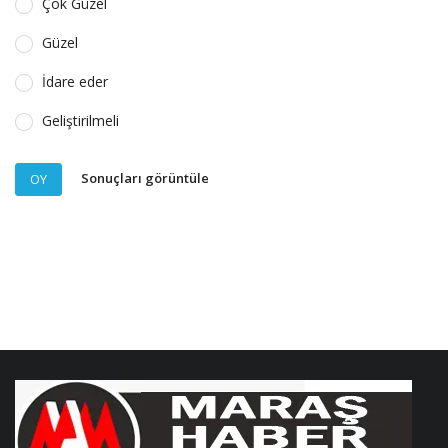
Çok Güzel
Güzel
İdare eder
Geliştirilmeli
Sonuçları görüntüle
OY