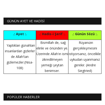
GÜNÜN AYET VE HADİSİ
.: Ayet :.
.: Hadis-i Şerif :.
.: Günün Sözü :.
Bismillah de, sağ
Rüyanızın
Yaptıkları günahları
elinle ve önünden ye.
gerçekleşmesini
insanlardan gizlerler
Üzerinde Allah'ın ismi
istiyorsanız, öncelikle
de Allah'tan
zikredilmeyen
uykudan uyanmanız
gizlemezler.(Nisa-
yemeği şeytan
gerekir. (Andre
108)
benimser.
Siegtried)
POPÜLER HABERLER