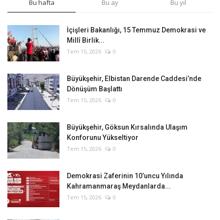
Bu hafta
Bu ay
Bu yıl
İçişleri Bakanlığı, 15 Temmuz Demokrasi ve
Millî Birlik...
Tem 15, 2026
0
Büyükşehir, Elbistan Darende Caddesi’nde
Dönüşüm Başlattı
Tem 15, 2026
0
Büyükşehir, Göksun Kırsalında Ulaşım
Konforunu Yükseltiyor
Tem 15, 2026
0
Demokrasi Zaferinin 10’uncu Yılında
Kahramanmaraş Meydanlarda...
Tem 15, 2026
0