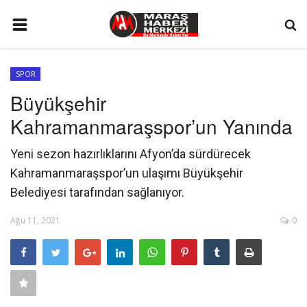
ANA SAYFA
SPOR
GÜNDEM
Büyükşehir
SİYASET
Kahramanmaraşspor’un Yanında
EKONOMİ
Yeni sezon hazırlıklarını Afyon’da sürdürecek
EĞİTİM
Kahramanmaraşspor’un ulaşımı Büyükşehir
SPOR
Belediyesi tarafından sağlanıyor.
İLETİŞİM
Ağu 11, 2021
0
KÜNYE
FOTO GALERİ
KÜLTÜR SANAT