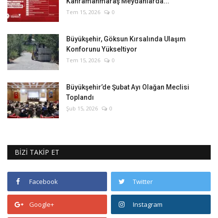
Kahramanmaraş Meydanlarda...
Tem 15, 2026
0
Büyükşehir, Göksun Kırsalında Ulaşım
Konforunu Yükseltiyor
Tem 15, 2026
0
Büyükşehir’de Şubat Ayı Olağan Meclisi
Toplandı
Şub 15, 2026
0
BİZİ TAKİP ET
Facebook
Twitter
Google+
Instagram