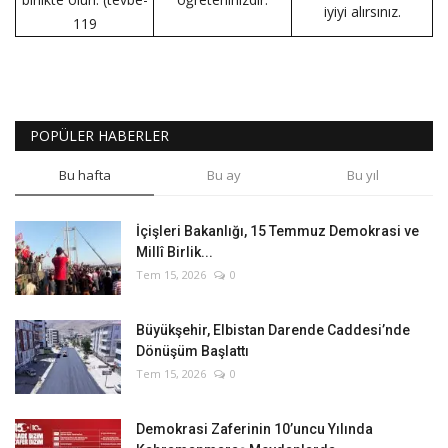
iyiyi alırsınız.
119
POPÜLER HABERLER
Bu hafta
Bu ay
Bu yıl
İçişleri Bakanlığı, 15 Temmuz Demokrasi ve
Millî Birlik...
Tem 15, 2026
0
Büyükşehir, Elbistan Darende Caddesi’nde
Dönüşüm Başlattı
Tem 15, 2026
0
Demokrasi Zaferinin 10’uncu Yılında