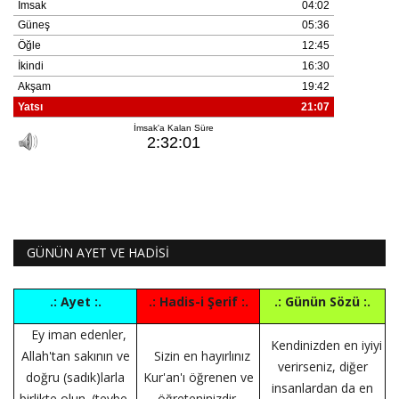
GÜNÜN AYET VE HADİSİ
.: Ayet :.
.: Hadis-i Şerif :.
.: Günün Sözü :.
Ey iman edenler,
Kendinizden en iyiyi
Allah'tan sakının ve
Sizin en hayırlınız
verirseniz, diğer
doğru (sadık)larla
Kur'an'ı öğrenen ve
insanlardan da en
birlikte olun. (tevbe-
öğreteninizdir.