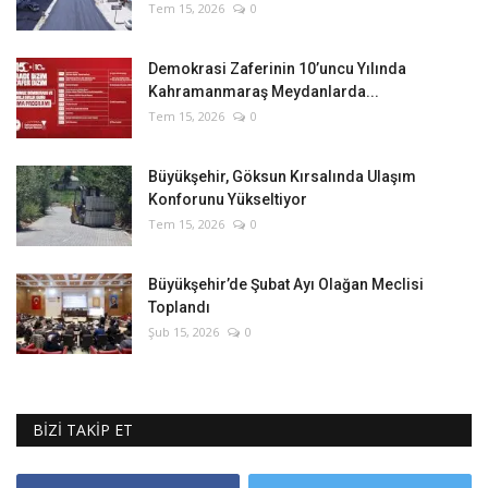
Tem 15, 2026
0
Demokrasi Zaferinin 10’uncu Yılında
Kahramanmaraş Meydanlarda...
Tem 15, 2026
0
Büyükşehir, Göksun Kırsalında Ulaşım
Konforunu Yükseltiyor
Tem 15, 2026
0
Büyükşehir’de Şubat Ayı Olağan Meclisi
Toplandı
Şub 15, 2026
0
BİZİ TAKİP ET