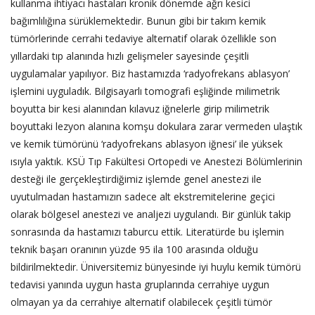
kullanma ihtiyacı hastaları kronik dönemde ağrı kesici
bağımlılığına sürüklemektedir. Bunun gibi bir takım kemik
tümörlerinde cerrahi tedaviye alternatif olarak özellikle son
yıllardaki tıp alanında hızlı gelişmeler sayesinde çeşitli
uygulamalar yapılıyor. Biz hastamızda ‘radyofrekans ablasyon’
işlemini uyguladık. Bilgisayarlı tomografi eşliğinde milimetrik
boyutta bir kesi alanından kılavuz iğnelerle girip milimetrik
boyuttaki lezyon alanına komşu dokulara zarar vermeden ulaştık
ve kemik tümörünü ‘radyofrekans ablasyon iğnesi’ ile yüksek
ısıyla yaktık. KSÜ Tıp Fakültesi Ortopedi ve Anestezi Bölümlerinin
desteği ile gerçekleştirdiğimiz işlemde genel anestezi ile
uyutulmadan hastamızın sadece alt ekstremitelerine geçici
olarak bölgesel anestezi ve analjezi uygulandı. Bir günlük takip
sonrasında da hastamızı taburcu ettik. Literatürde bu işlemin
teknik başarı oranının yüzde 95 ila 100 arasında olduğu
bildirilmektedir. Üniversitemiz bünyesinde iyi huylu kemik tümörü
tedavisi yanında uygun hasta gruplarında cerrahiye uygun
olmayan ya da cerrahiye alternatif olabilecek çeşitli tümör