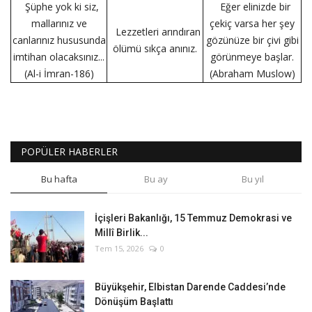
Şüphe yok ki siz,
Eğer elinizde bir
mallarınız ve
çekiç varsa her şey
Lezzetleri arındıran
canlarınız hususunda
gözünüze bir çivi gibi
ölümü sıkça anınız.
imtihan olacaksınız...
görünmeye başlar.
(Al-i İmran-186)
(Abraham Muslow)
POPÜLER HABERLER
Bu hafta
Bu ay
Bu yıl
İçişleri Bakanlığı, 15 Temmuz Demokrasi ve
Millî Birlik...
Tem 15, 2026
0
Büyükşehir, Elbistan Darende Caddesi’nde
Dönüşüm Başlattı