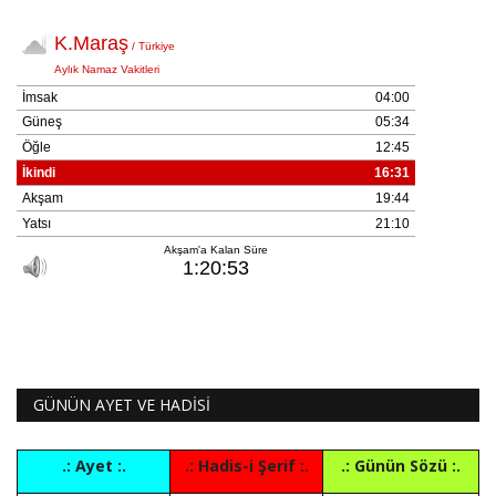
GÜNÜN AYET VE HADİSİ
.: Ayet :.
.: Hadis-i Şerif :.
.: Günün Sözü :.