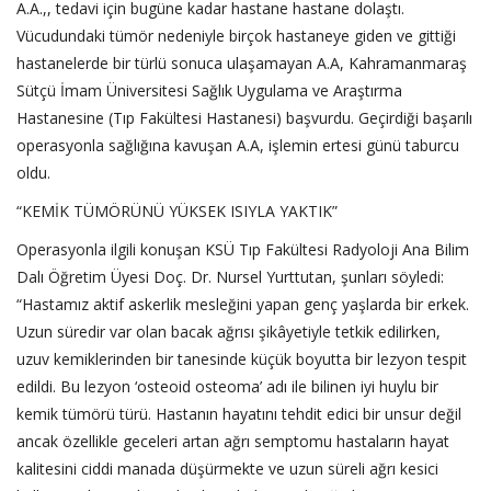
A.A.,, tedavi için bugüne kadar hastane hastane dolaştı.
Vücudundaki tümör nedeniyle birçok hastaneye giden ve gittiği
hastanelerde bir türlü sonuca ulaşamayan A.A, Kahramanmaraş
Sütçü İmam Üniversitesi Sağlık Uygulama ve Araştırma
Hastanesine (Tıp Fakültesi Hastanesi) başvurdu. Geçirdiği başarılı
operasyonla sağlığına kavuşan A.A, işlemin ertesi günü taburcu
oldu.
“KEMİK TÜMÖRÜNÜ YÜKSEK ISIYLA YAKTIK”
Operasyonla ilgili konuşan KSÜ Tıp Fakültesi Radyoloji Ana Bilim
Dalı Öğretim Üyesi Doç. Dr. Nursel Yurttutan, şunları söyledi:
“Hastamız aktif askerlik mesleğini yapan genç yaşlarda bir erkek.
Uzun süredir var olan bacak ağrısı şikâyetiyle tetkik edilirken,
uzuv kemiklerinden bir tanesinde küçük boyutta bir lezyon tespit
edildi. Bu lezyon ‘osteoid osteoma’ adı ile bilinen iyi huylu bir
kemik tümörü türü. Hastanın hayatını tehdit edici bir unsur değil
ancak özellikle geceleri artan ağrı semptomu hastaların hayat
kalitesini ciddi manada düşürmekte ve uzun süreli ağrı kesici