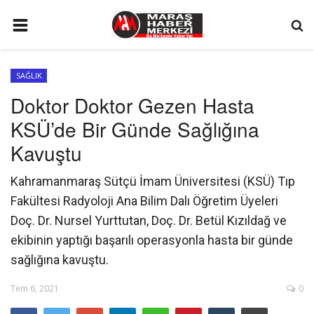
ANA SAYFA
SAĞLIK
GÜNDEM
Doktor Doktor Gezen Hasta
SİYASET
KSÜ’de Bir Günde Sağlığına
EKONOMİ
Kavuştu
EĞİTİM
Kahramanmaraş Sütçü İmam Üniversitesi (KSÜ) Tıp
SPOR
Fakültesi Radyoloji Ana Bilim Dalı Öğretim Üyeleri
Doç. Dr. Nursel Yurttutan, Doç. Dr. Betül Kızıldağ ve
İLETİŞİM
ekibinin yaptığı başarılı operasyonla hasta bir günde
KÜNYE
sağlığına kavuştu.
FOTO GALERİ
Tem 6, 2021
0
KÜLTÜR SANAT