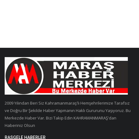
2009 Yılından Beri Siz Kahramanmaraş'lı Hemşehrilerimize Tarafsız
ve Doğru Bir Şekilde Haber Yapmanın Haklı Gururunu Yaşıyoruz. Bu
Merkezde Haber Var. Bizi Takip Edin KAHRAMANMARAŞ'dan
Haberiniz Olsun
RASGELE HABERLER