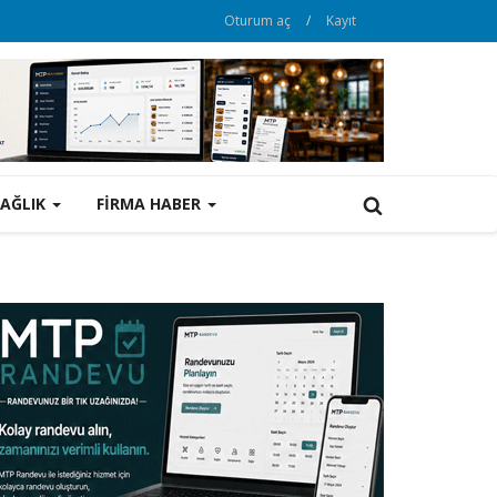
Oturum aç
/
Kayıt
SAĞLIK
FİRMA HABER