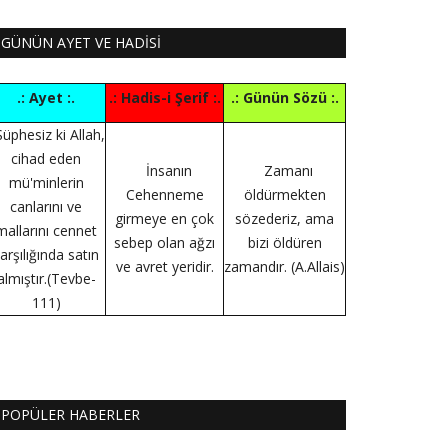
GÜNÜN AYET VE HADİSİ
.: Ayet :.
.: Hadis-i Şerif :.
.: Günün Sözü :.
Şüphesiz ki Allah,
cihad eden
İnsanın
Zamanı
mü'minlerin
Cehenneme
öldürmekten
canlarını ve
girmeye en çok
sözederiz, ama
mallarını cennet
sebep olan ağzı
bizi öldüren
arşılığında satın
ve avret yeridir.
zamandır. (A.Allais)
almıştır.(Tevbe-
111)
POPÜLER HABERLER