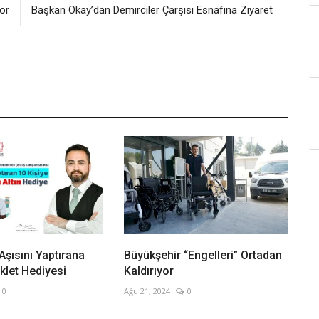
or
Başkan Okay’dan Demirciler Çarşısı Esnafına Ziyaret
Aşısını Yaptırana
Büyükşehir “Engelleri” Ortadan
iklet Hediyesi
Kaldırıyor
0
Ağu 21, 2024
0