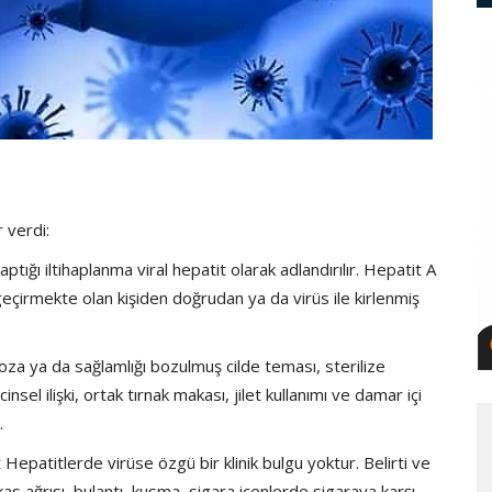
 verdi:
ptığı iltihaplanma viral hepatit olarak adlandırılır. Hepatit A
geçirmekte olan kişiden doğrudan ya da virüs ile kirlenmiş
koza ya da sağlamlığı bozulmuş cilde teması, sterilize
el ilişki, ortak tırnak makası, jilet kullanımı ve damar içi
.
ut Hepatitlerde virüse özgü bir klinik bulgu yoktur. Belirti ve
 kas ağrısı, bulantı, kusma, sigara içenlerde sigaraya karşı