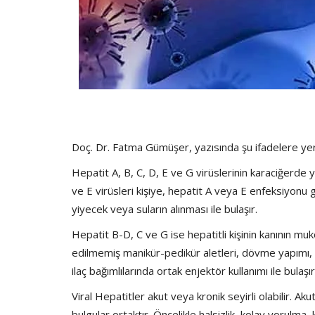
Doç. Dr. Fatma Gümüşer, yazısında şu ifadelere yer
Hepatit A, B, C, D, E ve G virüslerinin karaciğerde ya
ve E virüsleri kişiye, hepatit A veya E enfeksiyonu 
yiyecek veya suların alınması ile bulaşır.
Hepatit B-D, C ve G ise hepatitli kişinin kanının mu
edilmemiş manikür-pedikür aletleri, dövme yapımı, cins
ilaç bağımlılarında ortak enjektör kullanımı ile bulaşır
Viral Hepatitler akut veya kronik seyirli olabilir. Ak
bulgular ortaktır. Öncelikle halsizlik, kolay yorulma,