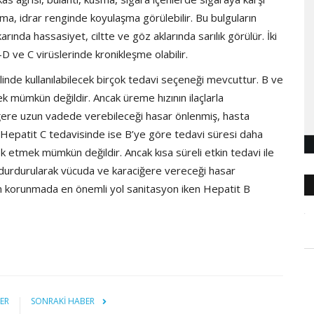
açılma, idrar renginde koyulaşma görülebilir. Bu bulguların
karında hassasiyet, ciltte ve göz aklarında sarılık görülür. İki
-D ve C virüslerinde kronikleşme olabilir.
inde kullanılabilecek birçok tedavi seçeneği mevcuttur. B ve
 mümkün değildir. Ancak üreme hızının ilaçlarla
iğere uzun vadede verebileceği hasar önlenmiş, hasta
. Hepatit C tedavisinde ise B’ye göre tedavi süresi daha
k etmek mümkün değildir. Ancak kısa süreli etkin tedavi ile
ı durdurularak vücuda ve karaciğere vereceği hasar
an korunmada en önemli yol sanitasyon iken Hepatit B
ER
SONRAKI HABER