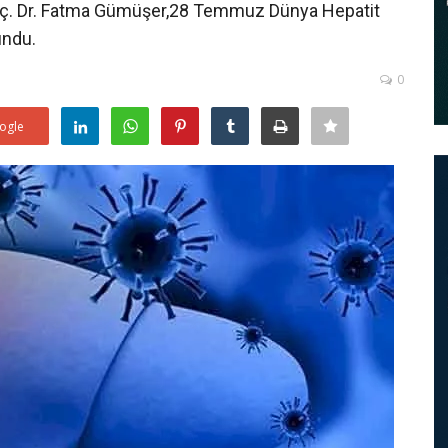
 Doç. Dr. Fatma Gümüşer,28 Temmuz Dünya Hepatit
undu.
0
ogle