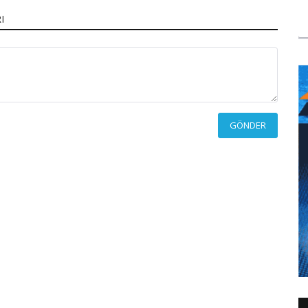
I
GÖNDER