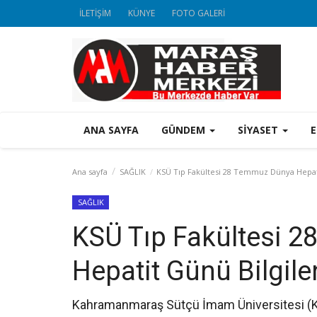
İLETİŞİM
KÜNYE
FOTO GALERİ
ANA SAYFA
GÜNDEM
SİYASET
Ana sayfa
SAĞLIK
KSÜ Tıp Fakültesi 28 Temmuz Dünya Hepati
SAĞLIK
KSÜ Tıp Fakültesi 
Hepatit Günü Bilgil
Kahramanmaraş Sütçü İmam Üniversitesi (KSÜ