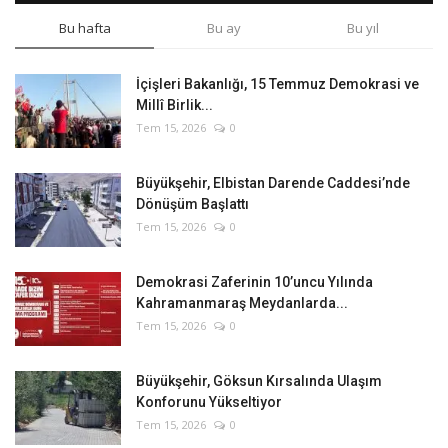
Bu hafta
Bu ay
Bu yıl
İçişleri Bakanlığı, 15 Temmuz Demokrasi ve
Millî Birlik...
Tem 15, 2026
0
Büyükşehir, Elbistan Darende Caddesi’nde
Dönüşüm Başlattı
Tem 15, 2026
0
Demokrasi Zaferinin 10’uncu Yılında
Kahramanmaraş Meydanlarda...
Tem 15, 2026
0
Büyükşehir, Göksun Kırsalında Ulaşım
Konforunu Yükseltiyor
Tem 15, 2026
0