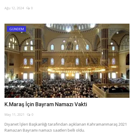
SAĞLIK
Ağu 12, 2024
0
FİRMA HABER
GÜNDEM
OTURUM AÇ
KAYIT
K.Maraş İçin Bayram Namazı Vakti
May 11, 2021
0
Diyanet İşleri Başkanlığı tarafından açıklanan Kahramanmaraş 2021
Ramazan Bayramı namazı saatleri belli oldu.