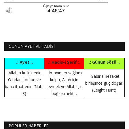
GÜNÜN AYET VE HADİSİ
.: Ayet :.
.: Hadis-i Şerif :.
.: Günün Sözü :.
Allah a kulluk edin,
İmanın en sağlam
Sabırla nezaket
O ndan korkun ve
kulpu, Allah için
birleşince güç doğar.
bana itaat edin.(Nuh-
sevmek ve Allah için
(Leight Hunt)
3)
buğzetmektir.
POPÜLER HABERLER