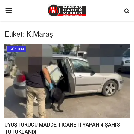
ANA SAYFA
Etiket:
K.Maraş
GÜNDEM
SİYASET
GÜNDEM
EKONOMİ
EĞİTİM
SPOR
İLETİŞİM
KÜNYE
FOTO GALERİ
UYUŞTURUCU MADDE TİCARETİ YAPAN 4 ŞAHIS
KÜLTÜR SANAT
TUTUKLANDI