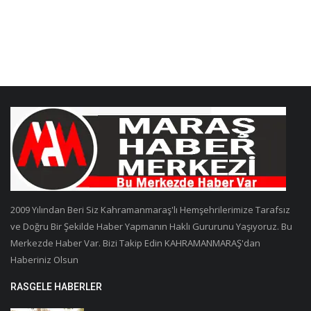
2009 Yılından Beri Siz Kahramanmaraş'lı Hemşehrilerimize Tarafsız
ve Doğru Bir Şekilde Haber Yapmanın Haklı Gururunu Yaşıyoruz. Bu
Merkezde Haber Var. Bizi Takip Edin KAHRAMANMARAŞ'dan
Haberiniz Olsun
RASGELE HABERLER