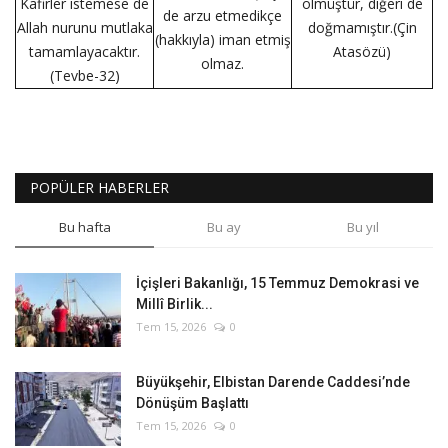
Kafirler istemese de
ölmüştür, diğeri de
de arzu etmedikçe
Allah nurunu mutlaka
doğmamıştır.(Çin
(hakkıyla) iman etmiş
tamamlayacaktır.
Atasözü)
olmaz.
(Tevbe-32)
POPÜLER HABERLER
Bu hafta
Bu ay
Bu yıl
İçişleri Bakanlığı, 15 Temmuz Demokrasi ve
Millî Birlik...
Tem 15, 2026
0
Büyükşehir, Elbistan Darende Caddesi’nde
Dönüşüm Başlattı
Tem 15, 2026
0