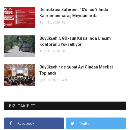
Demokrasi Zaferinin 10’uncu Yılında
Kahramanmaraş Meydanlarda...
Tem 15, 2026
0
Büyükşehir, Göksun Kırsalında Ulaşım
Konforunu Yükseltiyor
Tem 15, 2026
0
Büyükşehir’de Şubat Ayı Olağan Meclisi
Toplandı
Şub 15, 2026
0
BİZİ TAKİP ET
Facebook
Twitter