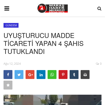
ANA SAYFA
GÜNDEM
GÜNDEM
UYUŞTURUCU MADDE
SİYASET
TİCARETİ YAPAN 4 ŞAHIS
EKONOMİ
TUTUKLANDI
EĞİTİM
Ağu 12, 2024
0
SPOR
İLETİŞİM
KÜNYE
FOTO GALERİ
KÜLTÜR SANAT