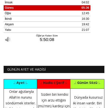
GÜNÜN AYET VE HADİSİ
.: Ayet :.
.: Hadis-i Şerif :.
.: Günün Sözü :.
Onlar ağızlarıyla
Sizden biri kendisi
Allah'ın nurunu
Dünyada kusursuz
için arzu ettiğini
söndürmek isterler.
iki insan vardır. Biri
(mü'min) kardeşi için