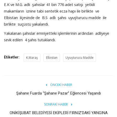
E.K ve M.G. adlı şahıslar 41 bin 776 adet satışı yetkili
makamların iznine tabi sentetik ecza hapı ile birlikte ve
Elbistan ilçesinde de B.S adlı şahıs uyuşturucu madde ile
birlikte suçüstü yakalandı.
Yakalanan şahıslar emniyetteki işlemlerinin ardından adliyeye
sevk edilen 4 şahıs tutuklandı.
Etiketler:
K.Maraş
Elbistan
Uyuşturucu Madde
ÖNCEKI HABER
Şahane Fuarda “Şahane Pazar” Eğlencesi Yaşandı
SONRAKI HABER
ONİKİŞUBAT BELEDİYESİ EKİPLERİ FIRNIZ’DAKİ YANGINA